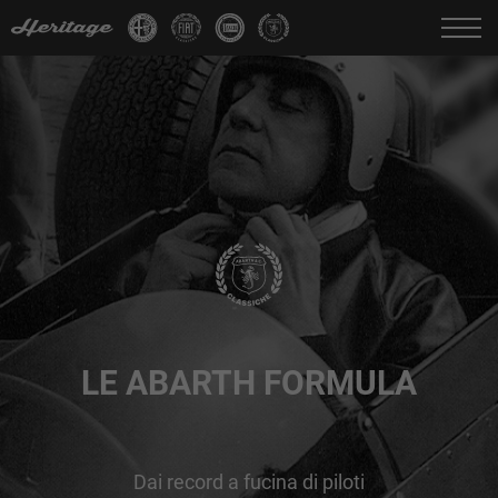
Cambia Lingua:
IT
FR
EN
DE
LE ABARTH FORMULA
Dai record a fucina di piloti