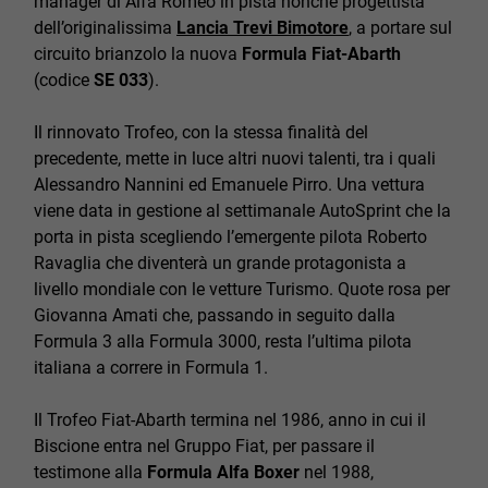
manager di Alfa Romeo in pista nonché progettista
dell’originalissima
Lancia Trevi Bimotore
, a portare sul
circuito brianzolo la nuova
Formula Fiat-Abarth
(codice
SE 033
).
Il rinnovato Trofeo, con la stessa finalità del
precedente, mette in luce altri nuovi talenti, tra i quali
Alessandro Nannini ed Emanuele Pirro. Una vettura
viene data in gestione al settimanale AutoSprint che la
porta in pista scegliendo l’emergente pilota Roberto
Ravaglia che diventerà un grande protagonista a
livello mondiale con le vetture Turismo. Quote rosa per
Giovanna Amati che, passando in seguito dalla
Formula 3 alla Formula 3000, resta l’ultima pilota
italiana a correre in Formula 1.
Il Trofeo Fiat-Abarth termina nel 1986, anno in cui il
Biscione entra nel Gruppo Fiat, per passare il
testimone alla
Formula Alfa Boxer
nel 1988,