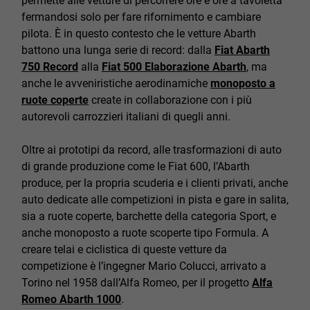
permette alle vetture di percorrere ore e ore a tavoletta
fermandosi solo per fare rifornimento e cambiare
pilota. È in questo contesto che le vetture Abarth
battono una lunga serie di record: dalla
Fiat Abarth
750 Record
alla
Fiat 500 Elaborazione Abarth
, ma
anche le avveniristiche aerodinamiche
monoposto a
ruote coperte
create in collaborazione con i più
autorevoli carrozzieri italiani di quegli anni.
Oltre ai prototipi da record, alle trasformazioni di auto
di grande produzione come le Fiat 600, l’Abarth
produce, per la propria scuderia e i clienti privati, anche
auto dedicate alle competizioni in pista e gare in salita,
sia a ruote coperte, barchette della categoria Sport, e
anche monoposto a ruote scoperte tipo Formula. A
creare telai e ciclistica di queste vetture da
competizione è l’ingegner Mario Colucci, arrivato a
Torino nel 1958 dall’Alfa Romeo, per il progetto
Alfa
Romeo Abarth 1000
.