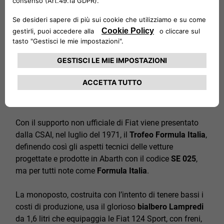
1971 con il nome in codice SE 024 la Casa dello
Scorpione cerca di mettere insieme una vettura per un
progetto della CSAI (Commissione Sportiva
Automobilistica Italiana, oggi ACI Sport) che ha lo
scopo di realizzare una monoposto economica con
motore 500 cc, per creare una vettura e un trofeo
propedeutici alla Formula 3 e formare giovani piloti.
Benché il progetto sfumi, diventa la base per la
creazione di qualcosa di migliore.
Con il supporto non ufficiale di Fiat viene presentato
dalla CSAI, nel luglio del 1971, il
Trofeo Formula Italia
,
definendo così gli aspetti tecnici delle vetture
progettate e prodotte in Abarth con il codice
SE 025
,
ma per tutti note come
Formula Italia
.
La monoposto, costruita con l’intento di tenere bassi i
costi di produzione, usa il glorioso
bialbero Lampredi
da 1,6 litri che equipaggia le Fiat 124 Sport, con freni,