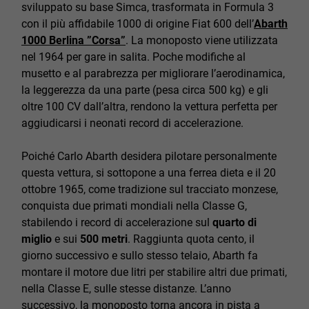
sviluppato su base Simca, trasformata in Formula 3
con il più affidabile 1000 di origine Fiat 600 dell’
Abarth
1000 Berlina ”Corsa”
. La monoposto viene utilizzata
nel 1964 per gare in salita. Poche modifiche al
musetto e al parabrezza per migliorare l’aerodinamica,
la leggerezza da una parte (pesa circa 500 kg) e gli
oltre 100 CV dall’altra, rendono la vettura perfetta per
aggiudicarsi i neonati record di accelerazione.
Poiché Carlo Abarth desidera pilotare personalmente
questa vettura, si sottopone a una ferrea dieta e il 20
ottobre 1965, come tradizione sul tracciato monzese,
conquista due primati mondiali nella Classe G,
stabilendo i record di accelerazione sul
quarto di
miglio
e sui
500 metri
. Raggiunta quota cento, il
giorno successivo e sullo stesso telaio, Abarth fa
montare il motore due litri per stabilire altri due primati,
nella Classe E, sulle stesse distanze. L’anno
successivo, la monoposto torna ancora in pista a