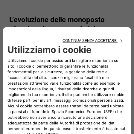
L’evoluzione delle monoposto
Abarth vede protagonisti da una
parte Fiat, inizialmente in modo non
ufficiale, dall’altra l’ente CSAI, che
crea un Trofeo monomarca con
costi contenuti per permettere a
giovani piloti di formarsi, crescere
ed emergere. Nascono la Formula
Italia e, in seguito, la Formula Fiat-
Abarth.
Dopo l’esperienza dei record, la creazione di vetture
Formula in Abarth prosegue con nuovi intenti. Nel