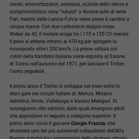
cerchi, ammortizzatori, semiassi, scatole dello sterzo e
componentistica varia “rubata” a diverse auto di serie
Fiat, mentre dalle Lancia Fulvia viene preso il cambio a
cinque marce. Con due carburatori doppio corpo
Weber da 40, il motore eroga tra i 110 e 120 CV mentre
il peso si attesta intorno ai 470 kg per spingere la
monoposto oltre i 200 km/h. La prima vettura coi
colori della bandiera italiana viene esposta al Salone
di Torino nell’autunno del 1971, per lanciare il Trofeo
l’anno seguente.
Il primo anno il Trofeo si sviluppa nei mesi estivi in
dieci gare nei circuiti italiani di: Monza, Misano
Adriatico, Imola, Vallelunga e Varano Melegari. Si
susseguono otto edizioni, dalle quali emergono piloti
che approdano in seguito a categorie superiori. Il
primo anno vince il giovane
Giorgio Francia
, che
diventerà uno dei più autorevoli collaudatori dell’Alfa
Romeo nonché tra i protagonisti della gloriosa vittoria,