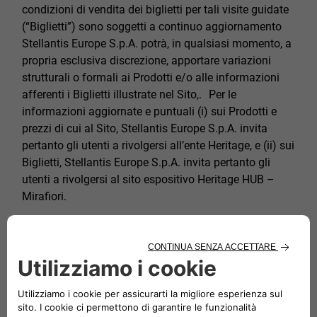
condizioni di vendita dei biglietti per tali visite guidate
(“Biglietti”) sono soggetti a continuo aggiornamento
Stellantis Europe S.p.A. potrà, in qualsiasi momento, a
propria esclusiva discrezione, apportare variazioni
strutturali o formali ai Prodotti e/o alle informazioni
afferenti i Biglietti illustrate nel Sito,. Per le
informazioni aggiornate e puntuali (i) sui Prodotti e
prezzi di cui al Sito, Stellantis Europe S.p.A. invita
pertanto gli utenti a rivolgersi all’ente Heritage, e (ii) sui
Biglietti, Stellantis Europe S.p.A. invita pertanto gli
utenti a rivolgersi al sito espositivo Heritage HUB –
Mirafiori.
Responsabilità
Stellantis Europe S.p.A. non assume nessuna
responsabilità circa le informazioni ed indicazioni
contenute nelle pagine del Sito e in tutti gli altri siti