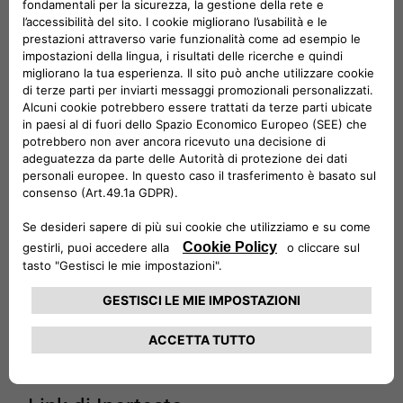
Internet collegati al Sito. In particolare, esse non
contengono una tacita promessa o garanzia relativa
alla composizione, all’idoneità a determinati scopi dei
Prodotti oppure alla non violazione, da parte dei
Prodotti stessi, di leggi o brevetti. Sul Sito possono
comparire alcuni link ad altri siti della Rete.
Pertanto, Stellantis Europe S.p.A. non ha alcuna
influenza su configurazione, disponibilità, accessibilità
e contenuti delle pagine collegate al Sito tramite link e
nulla garantisce circa l’attualità, correttezza,
completezza o qualità delle informazioni in esse
riportate. Stellantis Europe S.p.A. non potrà ritenersi
responsabile per alcun danno, diretto o indiretto, ivi
compreso il lucro cessante, derivante dall’utilizzo o
dall’impossibilità di utilizzo del Sito e dei suoi
contenuti, o di siti ad esso collegati direttamente o
indirettamente, così come da omissioni o errori.