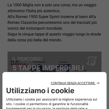
La 1000 Miglia non è solo una corsa, ma un viaggio
attraverso l’Italia più autentica.
Alfa Romeo 1900 Super Sprint insieme al team Alfa
Romeo Classiche percorreranno uno dei tracciati più
iconici del motorsport mondiale.
Segui le cinque tappe di questo viaggio lungo le strade
della corsa più bella del mondo.
IL PERCORSO
5 TAPPE IMPERDIBILI
Cinque tappe, circa 2000 km attraverso il
Bel Paese, trasformando ogni giornata in un
racconto di pura passione automobilistica.