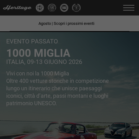
Cambia Lingua:
IT
FR
EN
DE
Agosto
| Scopri i prossimi eventi
ITALIA, 09-13 GIUGNO 2026
1000 MIGLIA
EVENTO PASSATO
Vivi con noi la 1000 Miglia
1000 MIGLIA
Oltre 400 vetture storiche in competizione lungo un
ITALIA, 09-13 GIUGNO 2026
itinerario che unisce paesaggi iconici, città d’arte, passi
montani e luoghi patrimonio UNESCO.
Vivi con noi la 1000 Miglia
Oltre 400 vetture storiche in competizione
lungo un itinerario che unisce paesaggi
SCOPRI DI PIÙ
iconici, città d’arte, passi montani e luoghi
patrimonio UNESCO.
LUGLIO
AGOSTO
SETTEMBRE
LUN
MAR
MER
GIO
VEN
SAB
DOM