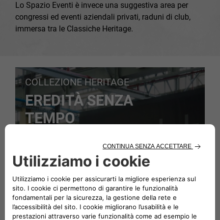
Lo Spazio Eventi è invece una suggestiva area per
congressi ed eventi aziendali privati, raduni di club,
immersa tra le Classiche Heritage.
COLLEZIONE HERITAGE
EREDITÀ SENZA
TEMPO
Un viaggio nella storia attraverso le nostre
vetture d’epoca.​