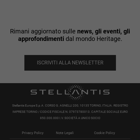
Rimani aggiornato sulle
news, gli eventi, gli
approfondimenti
dal mondo Heritage.
ISCRIVITI ALLA NEWSLETTER
Stellantis Europe S.p.A. CORSO G. AGNELLI 200, 10135 TORINO, ITALIA. REGISTRO
IMPRESE TORINO / CODICE FISCALE N. 07973780013. CAPITALE SOCIALE EURO
850.000.000 I.V. SOCIETÀ A UNICO SOCIO
Privacy Policy
Note Legali
Cookie Policy