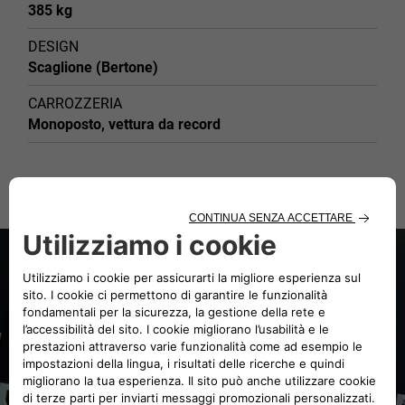
385 kg
DESIGN
Scaglione (Bertone)
CARROZZERIA
Monoposto, vettura da record