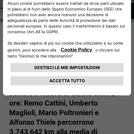
Sull’anello dell’alta velocità di
Monza, tra il 17 e il 18 giugno 1956
si svolge il primo tentativo di
battere il record di durata delle 24
ore: Remo Cattini, Umberto
Maglioli, Mario Poltronieri e
Alfonso Thiele percorrono
3.743,642 km alla media di