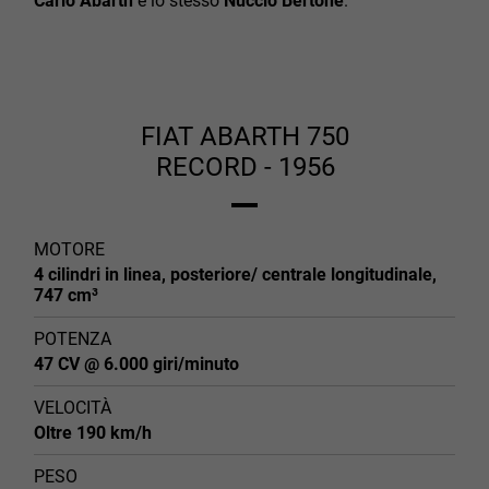
Carlo Abarth
e lo stesso
Nuccio Bertone
.
FIAT ABARTH 750
RECORD - 1956
MOTORE
4 cilindri in linea, posteriore/ centrale longitudinale,
747 cm³
POTENZA
47 CV @ 6.000 giri/minuto
VELOCITÀ
Oltre 190 km/h
PESO