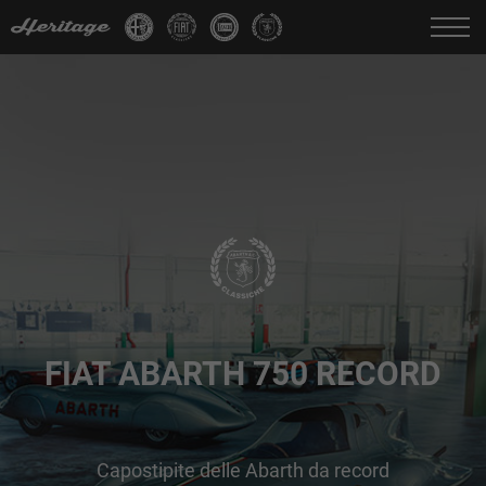
Cambia Lingua:
IT
FR
EN
DE
FIAT ABARTH 750 RECORD
Capostipite delle Abarth da record