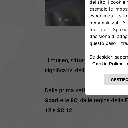
Precedente
Il museo, situato all'interno del
significativi della collezione sto
Dalla prima vettura
A.L.F.A.
, la
2
Sport
e le
8C
; dalle regine della
12
e
SC 12
.