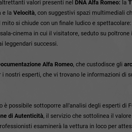
altrettanti valori presenti nel
DNA Alfa Romeo:
la
T
a
e la
Velocità
, con suggestivi spazi multimediali ch
 il mito si chiude con un finale ludico e spettacolare
 sala-cinema in cui il visitatore, seduto su poltrone 
 ai leggendari successi.
Documentazione Alfa Romeo
, che custodisce gli
arc
 nostri esperti, che vi trovano le informazioni di s
eo è possibile sottoporre all'analisi degli esperti di
one di Autenticità
, il servizio che sottolinea il valor
ofessionisti esaminerà la vettura in loco per attesta