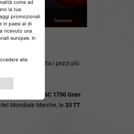
Successivo
'Alfa Romeo, ospita i pezzi più
Miglia, tra cui la
6C 1750 Gran
e del Mondiale Marche, le
33 TT