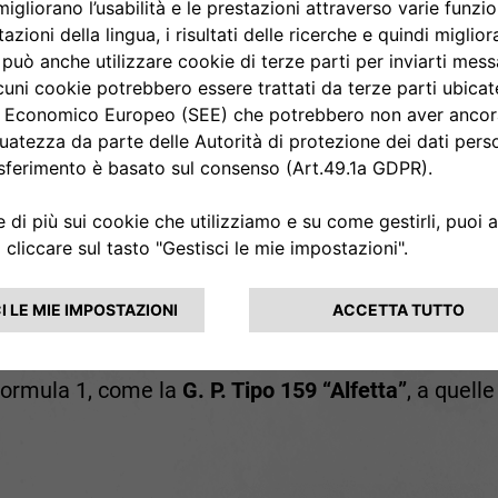
l'area un tempo occupata dal Centro Direzionale dell
rica del marchio.
4 HP
del 1910, alle leggendarie vincitrici delle Mille 
 Formula 1, come la
G. P. Tipo 159 “Alfetta”
, a quell