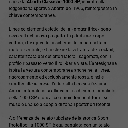
nasce la
Abarth Classiche 1000 SP
, ispirata alla
leggendaria sportiva Abarth del 1966, reinterpretata in
chiave contemporanea.
Linee ed elementi estetici della «progenitrice» sono
rievocati nel nuovo progetto: in primis nel corpo
vettura, che riprende lo schema della barchetta a
motore centrale, ed anche nella vetratura del cockpit,
caratterizzata dai deflettori laterali sagomati, con il
profilo ribassato verso il roll-bar a vista. L’antesignana
ispira la vettura contemporanea anche nella livrea,
rigorosamente ed esclusivamente rossa, e nelle
caratteristiche prese d’aria dalla bocca a fessura.
Anche la fanaleria si allinea allo schema minimalista
della 1000 SP storica, con proiettori puntiformi sul
muso e una sola coppia di fanali posteriori rotondi.
A differenza del telaio tubolare della storica Sport
Prototipo, la 1000 SP è equipaggiata con un telaio