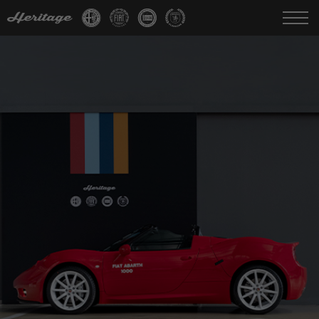
Cambia Lingua:
IT
FR
EN
DE