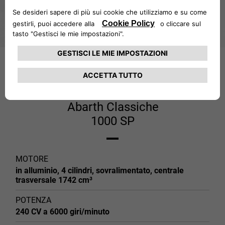
RICHIEDI INFORMAZIONI
Abarth Classiche
1000 SP
MOTORE
in alluminio, 4 cilindri, sovralimentato, centrale
trasversale 1742 cm³
POTENZA
240 CV a 6000 giri/minuto