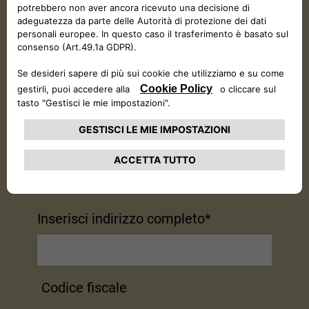
Conferma email*
Cellulare*
Inserisci indirizzo completo*
Codice fiscale