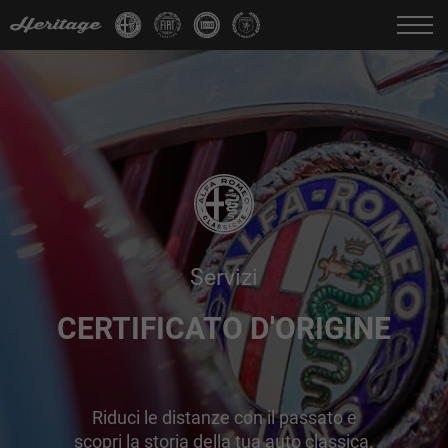
Cambia Lingua:
IT
FR
EN
DE
Servizi
CERTIFICATO D'ORIGINE
Riduci le distanze con il passato e
scopri la storia della tua auto classica.