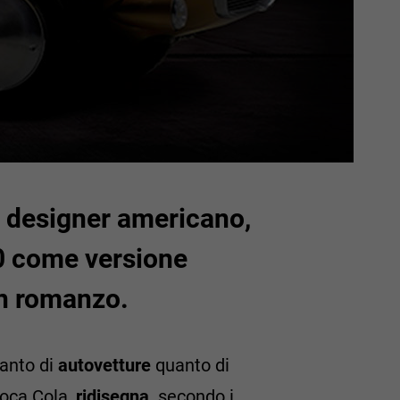
n designer americano,
60 come versione
un romanzo.
tanto di
autovetture
quanto di
 Coca Cola,
ridisegna,
secondo i