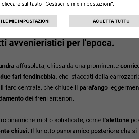
nee particolarmente originali, ques
ici. Spesso legati a un'attenzione
ti avvenieristici per l'epoca.
andra
affusolata, chiusa da una prominente
cornic
 due fari fendinebbia,
che, staccati dalla carrozzer
l faro centrale, che chiude il
parafango
leggerme
damento dei freni
anteriori.
erodinamiche molto sofisticate, come
l’alettone
pos
te chiusi.
Il lunotto panoramico posteriore che si