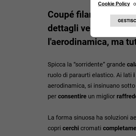
Coupé filante dalle li
dettagli veramente un
l'aerodinamica, ma tut
Spicca la “sorridente” grande
cal
ruolo di paraurti elastico. Ai lati
i
aerodinamica, si insinuano sotto i
per
consentire
un miglior
raffred
La forma sinuosa ha soluzioni a
copri
cerchi
cromati
completamen