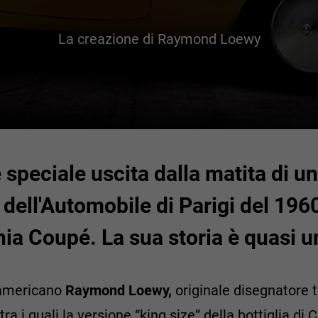
La creazione di Raymond Loewy
peciale uscita dalla matita di u
 dell'Automobile di Parigi del 19
inia Coupé. La sua storia è quasi 
r americano
Raymond Loewy,
originale disegnatore 
tra i quali la versione “king size” della bottiglia di