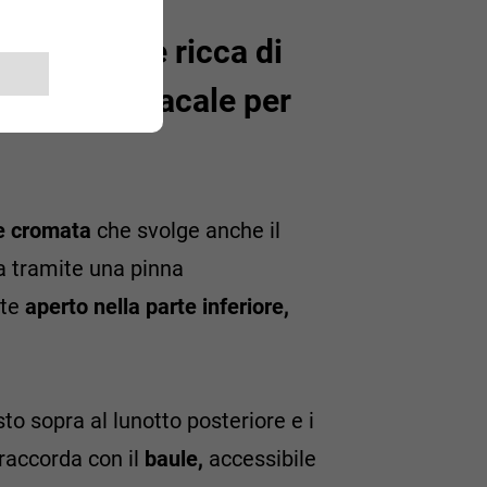
ta vettura è ricca di
 quasi maniacale per
e cromata
che svolge anche il
ia tramite una pinna
nte
aperto nella parte inferiore,
to sopra al lunotto posteriore e i
 raccorda con il
baule,
accessibile