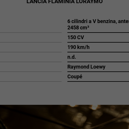
LANCIA FLAMINIA LORAYMO
6 cilindri a V benzina, ante
2458 cm³
150 CV
190 km/h
n.d.
Raymond Loewy
Coupé