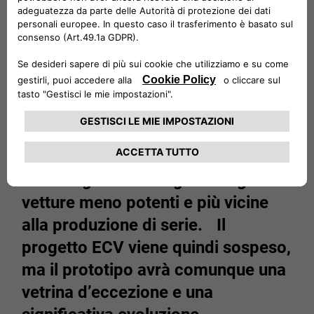
I tragici incidenti avvenuti nel corso
della stagione sportiva 1986
spingono la Federazione a non
attuare il passaggio dal Gruppo B al
Gruppo S. Invece, si decide di far
correre già dalla stagione seguente
vetture meno potenti e più vicine
alla produzione di serie. Il
progetto ECV viene quindi sospeso,
ma il prototipo avrà comunque una
vetrina d’eccezione e una