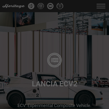
Cambia Lingua:
IT
FR
EN
DE
LANCIA ECV2
ECV: Experimental Composite Vehicle.