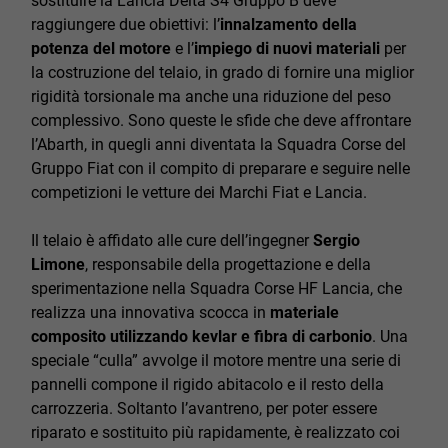
sostituire la Lancia Delta S4 Gruppo B deve
raggiungere due obiettivi: l’
innalzamento della
potenza del motore
e l’
impiego di nuovi materiali
per
la costruzione del telaio, in grado di fornire una miglior
rigidità torsionale ma anche una riduzione del peso
complessivo. Sono queste le sfide che deve affrontare
l’Abarth, in quegli anni diventata la Squadra Corse del
Gruppo Fiat con il compito di preparare e seguire nelle
competizioni le vetture dei Marchi Fiat e Lancia.
Il telaio è affidato alle cure dell’ingegner
Sergio
Limone
, responsabile della progettazione e della
sperimentazione nella Squadra Corse HF Lancia, che
realizza una innovativa scocca in
materiale
composito utilizzando kevlar e fibra di carbonio
. Una
speciale “culla” avvolge il motore mentre una serie di
pannelli compone il rigido abitacolo e il resto della
carrozzeria. Soltanto l’avantreno, per poter essere
riparato e sostituito più rapidamente, è realizzato coi