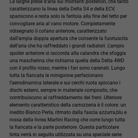
Le larghe prese d’aria sui montanti posteriori, che tanto
caratterizzano la linea della Delta S4 e della ECV,
spariscono e resta solo la feritoia alla fine del tetto per
convogliare aria al vano motore. Completamente
ridisegnato il cofano anteriore, caratterizzato
dall’ampia doppia apertura che consente la fuoriuscita
dell’aria che ha raffreddato i grandi radiatori. L’ampio
spoiler anteriore si raccorda alla calandra che sfoggia
una mascherina che richiama quella della Delta 4WD
con il profilo rosso, mentre i fari sono carenati. Lungo
tutta la fiancata le minigonne perfezionano
l’aerodinamica laterale e sui cerchi ruota spiccano i
dischi esterni, sempre in materiale composito, che
contribuiscono al raffreddamento dei freni. Ulteriore
elemento caratteristico della carrozzeria è il colore: un
inedito Bianco Perla, ritmato dalla fascia azzurra,blu e
rossa della livrea Martini Racing che corre lungo tutta
la fiancata e la parte posteriore. Questa particolare
tinta verrà in seguito utilizzata su una speciale serie