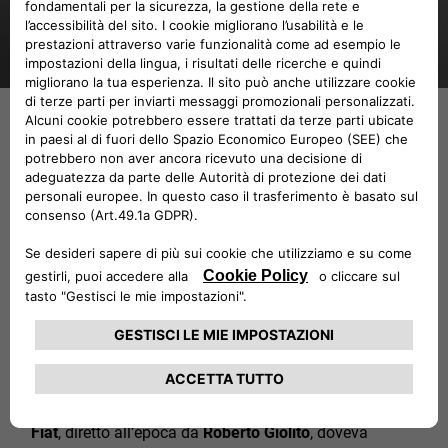
Il successo supera le aspettative e
spinge il management Fiat ad
evolvere la Trepiuno in una vettura
di produzione creando così la 500
del XXI secolo.
Così quella concept che nell’intento del
Centro Stile
Fiat
,
diretto all’epoca da
Roberto Giolito
, doveva