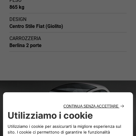
PESO
865 kg
DESIGN
Centro Stile Fiat (Giolito)
CARROZZERIA
Berlina 2 porte