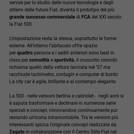
servire per lo studio delle nuove tecnologie e degli
stilemi delle future Fiat, diventa il prototipo del più
grande successo commerciale
di
FCA
del XXI secolo:
la Fiat 500.
L’impostazione resta la stessa, soprattutto le forme
esterne. All’interno l’abitacolo offre spazio
per
quattro
persone e i sedili anteriori sono best in
class per
comodità
e
sportività
, il cruscotto rotondo
richiama quello della vettura lanciata nel ’57 ma
racchiude tachimetro, contagiri e computer di bordo.
La city car è agile, brillante e al contempo elegante.
La 500 - nelle versioni berlina e cabriolet - negli anni si
è saputa trasformare e declinare in numerose serie
speciali e concept, rinnovandosi continuamente pur
restando un'icona intramontabile. Tra le versioni più
interessanti spicca l’originale concept realizzata da
Zagato
in collaborazione con il Centro Stile Fiat nel