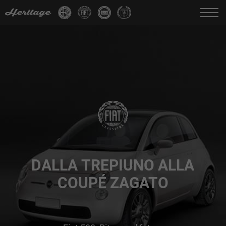
Cambia Lingua:
IT
FR
EN
DE
DALLA TREPIUNO ALLA
COUPÉ ZAGATO