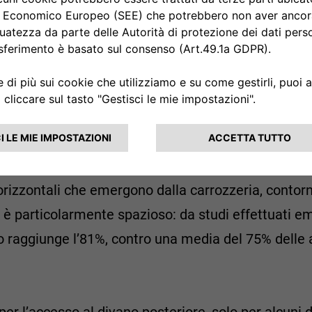
e con un caratteristico terzo volume rialzato appe
raccorda al lunotto molto inclinato. La vettura mostr
i orizzontali che emergono dalla carrozzeria, contor
 è particolarmente spazioso: da studi effettuati em
o raggiunge l’81%, contro una media del 75% delle a
 per l’accesso al divano posteriore, solo per alcuni d