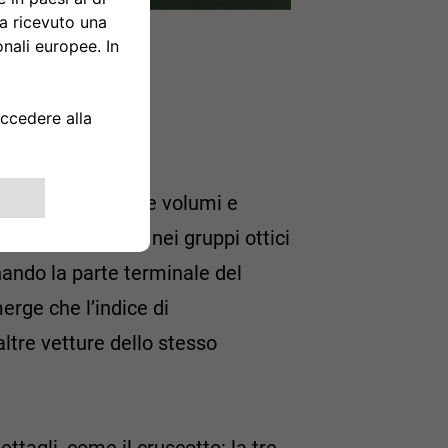
na accennato (“due volumi e
a la sua unicità nei gruppi ottici
nando la parte terminale del
erge che l’indice di
ltre vetture dello stesso
ettagli, come il cruscotto: la tre