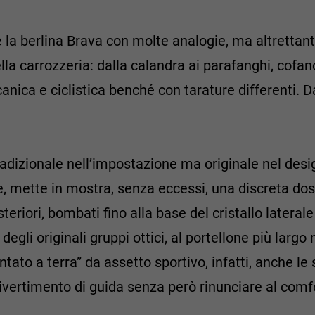
 la berlina Brava con molte analogie, ma altrettant
ella carrozzeria: dalla calandra ai parafanghi, cof
anica e ciclistica benché con tarature differenti. D
dizionale nell’impostazione ma originale nel desig
e, mette in mostra, senza eccessi, una discreta dos
eriori, bombati fino alla base del cristallo laterale
egli originali gruppi ottici, al portellone più largo 
ntato a terra” da assetto sportivo, infatti, anche l
o divertimento di guida senza però rinunciare al comf