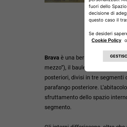
Brava
è una berlina quattro port
mezzo”), il baule è bombato e si 
posteriori, divisi in tre segment
parafango posteriore. L’abitacolo
sfruttamento dello spazio intern
segmento.
Gli interni differiscono, oltre che