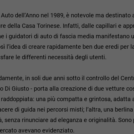
a Auto dell’Anno nel 1989, è notevole ma destinato 
ture della Casa Torinese. Infatti, dalle capillari e a
e i guidatori di auto di fascia media manifestano u
così l’idea di creare rapidamente ben due eredi per 
are le differenti necessità degli utenti.
amente, in soli due anni sotto il controllo del Centr
 Di Giusto - porta alla creazione di due vetture cos
e raddoppiata: una più compatta e grintosa, adatta a
acere di guida nei percorsi misti; l’altra, una berli
, senza rinunciare ad eleganza e originalità. Sono 
 mercato avevano evidenziato.