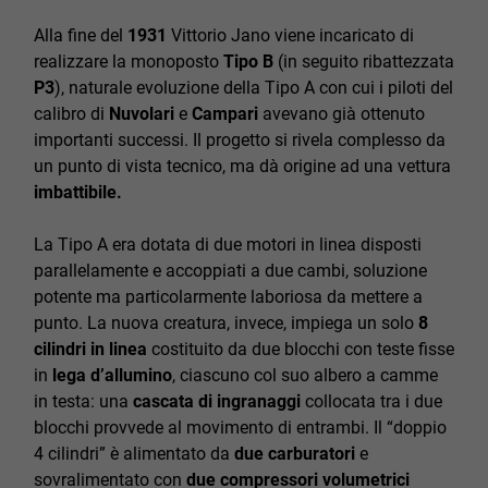
Alla fine del
1931
Vittorio Jano viene incaricato di
realizzare la monoposto
Tipo B
(in seguito ribattezzata
P3
), naturale evoluzione della Tipo A con cui i piloti del
calibro di
Nuvolari
e
Campari
avevano già ottenuto
importanti successi. Il progetto si rivela complesso da
un punto di vista tecnico, ma dà origine ad una vettura
imbattibile.
La Tipo A era dotata di due motori in linea disposti
parallelamente e accoppiati a due cambi, soluzione
potente ma particolarmente laboriosa da mettere a
punto. La nuova creatura, invece, impiega un solo
8
cilindri in linea
costituito da due blocchi con teste fisse
in
lega d’allumino
, ciascuno col suo albero a camme
in testa: una
cascata di ingranaggi
collocata tra i due
blocchi provvede al movimento di entrambi. Il “doppio
4 cilindri” è alimentato da
due carburatori
e
sovralimentato con
due compressori volumetrici