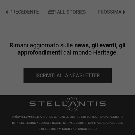
PRECEDENTE
ALL STORIES
PROSSIMA
Rimani aggiornato sulle
news, gli eventi, gli
approfondimenti
dal mondo Heritage.
ISCRIVITI ALLA NEWSLETTER
Stellantis Europe S.p.A. CORSO G. AGNELLI 200, 10135 TORINO, ITALIA. REGISTRO
IMPRESE TORINO / CODICE FISCALE N. 07973780013. CAPITALE SOCIALE EURO
850.000.000 I.V. SOCIETÀ A UNICO SOCIO