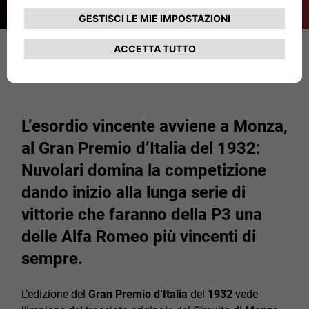
L’esordio vincente avviene a Monza,
al Gran Premio d’Italia del 1932:
Nuvolari domina la competizione
dando inizio alla lunga serie di
vittorie che faranno della P3 una
delle Alfa Romeo più vincenti di
sempre.
L’edizione del
Gran Premio d’Italia
del
1932
vede