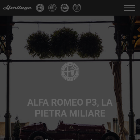
Cambia Lingua:
IT
FR
EN
DE
ALFA ROMEO P3, LA
PIETRA MILIARE