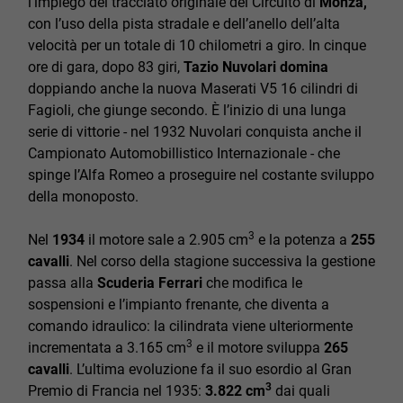
l’impiego del tracciato originale del Circuito di
Monza,
con l’uso della pista stradale e dell’anello dell’alta
velocità per un totale di 10 chilometri a giro. In cinque
ore di gara, dopo 83 giri,
Tazio
Nuvolari domina
doppiando anche la nuova Maserati V5 16 cilindri di
Fagioli, che giunge secondo. È l’inizio di una lunga
serie di vittorie - nel 1932 Nuvolari conquista anche il
Campionato Automobillistico Internazionale - che
spinge l’Alfa Romeo a proseguire nel costante sviluppo
della monoposto.
3
Nel
1934
il motore sale a 2.905 cm
e la potenza a
255
cavalli
. Nel corso della stagione successiva la gestione
passa alla
Scuderia Ferrari
che modifica le
sospensioni e l’impianto frenante, che diventa a
comando idraulico: la cilindrata viene ulteriormente
3
incrementata a 3.165 cm
e il motore sviluppa
265
cavalli
. L’ultima evoluzione fa il suo esordio al Gran
3
Premio di Francia nel 1935:
3.822 cm
dai quali