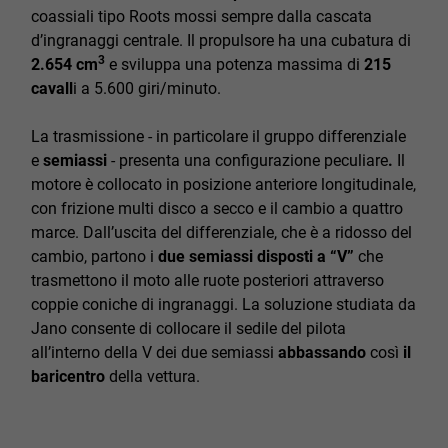
coassiali tipo Roots mossi sempre dalla cascata
d’ingranaggi centrale. Il propulsore ha una cubatura di
3
2.654 cm
e sviluppa una potenza massima di
215
cavall
i a 5.600 giri/minuto.
La trasmissione - in particolare il gruppo differenziale
e
semiassi
- presenta una configurazione peculiare
.
Il
motore è collocato in posizione anteriore longitudinale,
con frizione multi disco a secco e il cambio a quattro
marce. Dall’uscita del differenziale, che è a ridosso del
cambio, partono i
due semiassi disposti a “V”
che
trasmettono il moto alle ruote posteriori attraverso
coppie coniche di ingranaggi. La soluzione studiata da
Jano consente di collocare il sedile del pilota
all’interno della V dei due semiassi
abbassando
così
il
baricentro
della vettura.