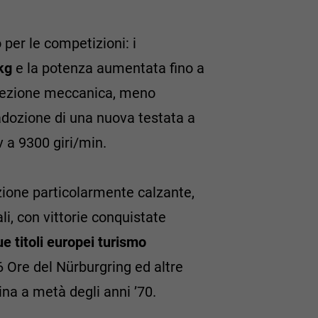
 per le competizioni: i
 kg
e la potenza aumentata fino a
iniezione meccanica, meno
 l'adozione di una nuova testata a
 a 9300 giri/min.
izione particolarmente calzante,
li, con vittorie conquistate
ue titoli europei turismo
6 Ore del Nürburgring ed altre
na a metà degli anni ’70.