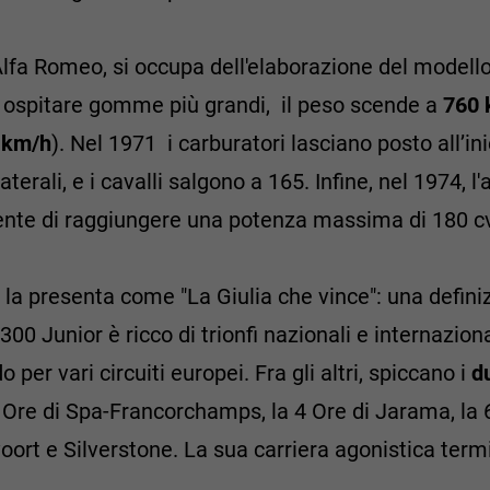
'Alfa Romeo, si occupa dell'elaborazione del modello
r ospitare gomme più grandi, il peso scende a
760
 km/h
). Nel 1971 i carburatori lasciano posto all’
laterali, e i cavalli salgono a 165. Infine, nel 1974,
sente di raggiungere una potenza massima di 180 cv
 la presenta come "La Giulia che vince": una defin
00 Junior è ricco di trionfi nazionali e internaziona
do per vari circuiti europei. Fra gli altri, spiccano i
d
 Ore di Spa-Francorchamps, la 4 Ore di Jarama, la 
ort e Silverstone. La sua carriera agonistica termi