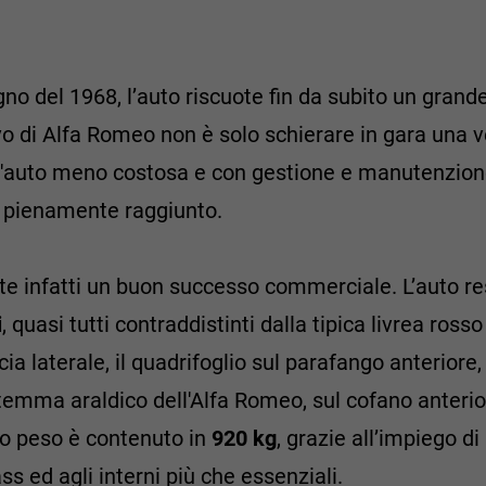
no del 1968, l’auto riscuote fin da subito un grand
ivo di Alfa Romeo non è solo schierare in gara una 
i un'auto meno costosa e con gestione e manutenzi
vo pienamente raggiunto.
te infatti un buon successo commerciale. L’auto res
i
, quasi tutti contraddistinti dalla tipica livrea ros
cia laterale, il quadrifoglio sul parafango anteriore,
 stemma araldico dell'Alfa Romeo, sul cofano anter
uo peso è contenuto in
920 kg
, grazie all’impiego di
ass ed agli interni più che essenziali.