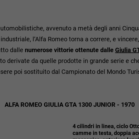
i automobilistiche, avvenuto a metà degli anni Cinq
ndustriale, l’Alfa Romeo torna a correre, e vincere, 
utto dalle
numerose vittorie ottenute dalle
Giulia G
uto derivate da quelle prodotte in grande serie e ch
essere poi sostituito dal Campionato del Mondo Tur
ALFA ROMEO GIULIA GTA 1300 JUNIOR - 1970
4 cilindri in linea, ciclo Ot
camme in testa, doppia ac