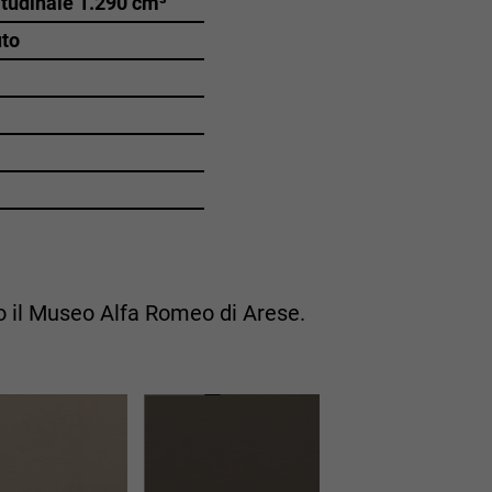
itudinale 1.290 cm³
uto
so il Museo Alfa Romeo di Arese.