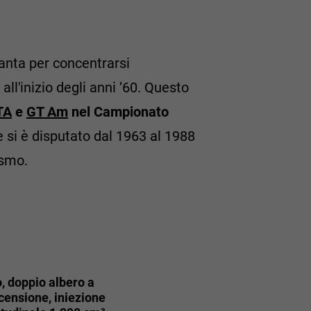
uanta per concentrarsi
all'inizio degli anni ’60. Questo
TA
e
GT Am
nel Campionato
e si è disputato dal 1963 al 1988
ismo.
to, doppio albero a
censione, iniezione