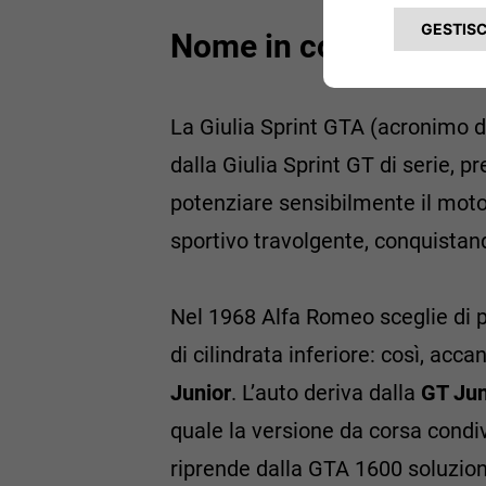
Nome in codice: GTA
La Giulia Sprint GTA (acronimo 
dalla Giulia Sprint GT di serie, 
potenziare sensibilmente il moto
sportivo travolgente, conquistan
Nel 1968 Alfa Romeo sceglie di p
di cilindrata inferiore: così, acc
Junior
. L’auto deriva dalla
GT Jun
quale la versione da corsa condiv
riprende dalla GTA 1600 soluzion