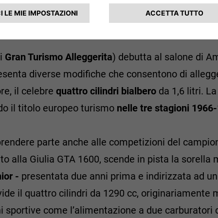
di
Gran Turismo Alleggerita
) debutta al salone di 
presenta diverse modifiche che consentono di allegger
re, il celebre
quattro cilindri bialbero
da 1,6 litri. 
do il titolo europeo turismo
nelle tre stagioni 1966
rendere parte anche alle competizioni del campion
anto alla Giulia GTA 1600, scende in pista la sorella 
ior -
presentata due anni prima e indirizzata ad un 
ide il quattro cilindri da 1290 cc, originariamente m
i sportive come l’alimentazione a due carburatori 