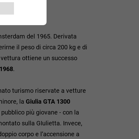
Amsterdam del 1965. Derivata
irne il peso di circa 200 kg e di
La vettura ottiene un successo
-1968
.
ato turismo riservate a vetture
minore, la
Giulia GTA 1300
pubblico più giovane - con la
ontato sulla GIulietta. Invece,
doppio corpo e l’accensione a