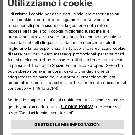
comandato da un cambio a 6 marce. Questo
esemplare unico fa parte della collezione del Museo
Storico Alfa Romeo di Arese.
E anche per Lancia non usciamo dal settore delle rarità
assolute. Si presenta infatti un’icona storica del
marchio, una Lancia Stratos del 1973: si tratta di un
esemplare “unico” in quanto, appartenuto da sempre al
Marchio, veniva utilizzato come vettura “laboratorio”,
quindi seppur in versione stradale è caratterizzata da
alcune dotazioni spiccatamente sportive e corsaiole.
Un DNA dunque da vettura da corsa “brutale ed
efficiente”, nata per vincere e in grado di rompere gli
schemi e che ha contribuito a fare di Lancia il marchio
più vincente nella storia del Rally.
Nata dalla collaborazione tra la matita di Marcello
Gandini per Bertone e l’intuito di Cesare Fiorio, alla