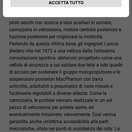
guida della squadra corse Lancia HF, la Stratos HF
(High Fidelity), successivamente equipaggiata dal
motore V6 Dino della Ferrari, era una corta coupé due
posti secchi con scocca e telai ausiliari in acciaio,
carrozzeria in vetroresina, motore centrale posteriore e
trazione posteriore per migliorare la motricità.
Partendo da questa ottima base, gli ingegneri Lancia
diedero vita nel 1973 a una vettura dalla fortissima
connotazione sportiva: abitacolo progettato come una
cellula di sicurezza a cui saldare due telai a tubi quadri
di acciaio per sostenere il gruppo motopropulsore e le
sospensioni posteriori MacPherson con barra
antirollio, adattabili a pneumatici di varie misure e
facilmente regolabili a diverse altezze. Come la
carrozzeria, le portiere vennero realizzate in un sol
pezzo di vetroresina per poterle aprire, ed
eventualmente rimuovere, velocemente. Così veniva
garantita anche un’ottima accessibilità alle parti
meccaniche, vitale nei punti di assistenza dei rally. La