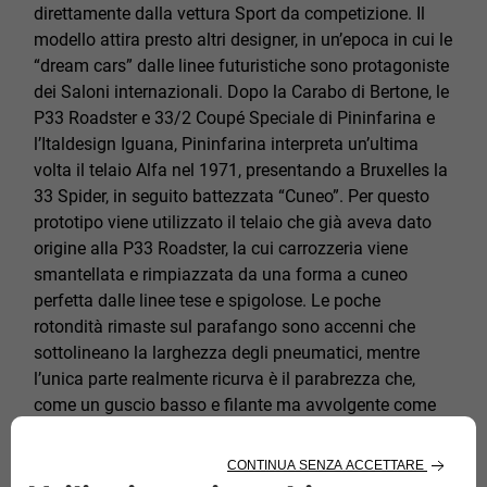
direttamente dalla vettura Sport da competizione. Il
modello attira presto altri designer, in un’epoca in cui le
“dream cars” dalle linee futuristiche sono protagoniste
dei Saloni internazionali. Dopo la Carabo di Bertone, le
P33 Roadster e 33/2 Coupé Speciale di Pininfarina e
l’Italdesign Iguana, Pininfarina interpreta un’ultima
volta il telaio Alfa nel 1971, presentando a Bruxelles la
33 Spider, in seguito battezzata “Cuneo”. Per questo
prototipo viene utilizzato il telaio che già aveva dato
origine alla P33 Roadster, la cui carrozzeria viene
smantellata e rimpiazzata da una forma a cuneo
perfetta dalle linee tese e spigolose. Le poche
rotondità rimaste sul parafango sono accenni che
sottolineano la larghezza degli pneumatici, mentre
l’unica parte realmente ricurva è il parabrezza che,
come un guscio basso e filante ma avvolgente come
la visiera di un casco, si alza di poco dalle linee tese
delle fiancate. Ineguagliabile la motorizzazione, con un
8 cilindri a V da 1995 cc in grado di erogare 230 CV,