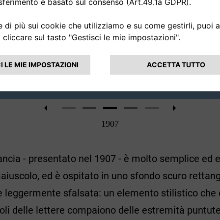
1907
 Lancia - presentato nel 1907 - è molto semplice ed e
aiuscolo, ed è ospitato in uno sfondo scuro rettang
 leggermente sfalsata: un elemento stilistico che 
ngoli delle lettere compaiono delle estremità puntute