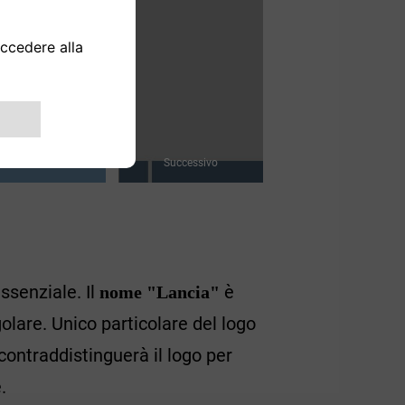
Successivo
ssenziale. Il
è
nome "Lancia"
olare. Unico particolare del logo
contraddistinguerà il logo per
.