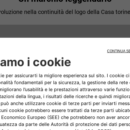
voluzione nella continuità del logo della Casa torin
1907
Lancia, un'auto dalla L maiuscola