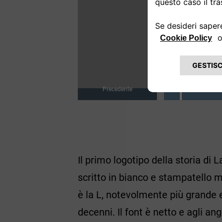
Precedente
Il primo logotipo della storia di
scritto in bianco e stampatello m
è la L, notevolmente più grande e
decenni. Il font è netto e agli a