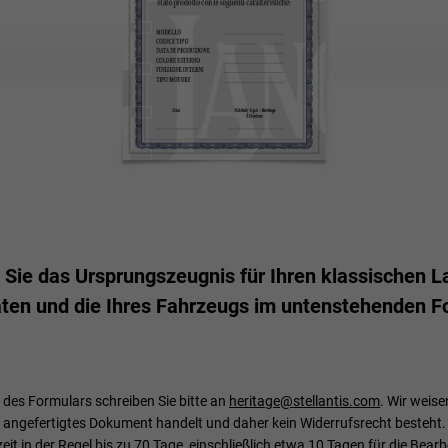
 Sie das Ursprungszeugnis für Ihren klassischen L
aten und die Ihres Fahrzeugs im untenstehenden F
des Formulars schreiben Sie bitte an
heritage@stellantis.com
. Wir weise
angefertigtes Dokument handelt und daher kein Widerrufsrecht besteht.
rzeit in der Regel bis zu 70 Tage, einschließlich etwa 10 Tagen für die Be