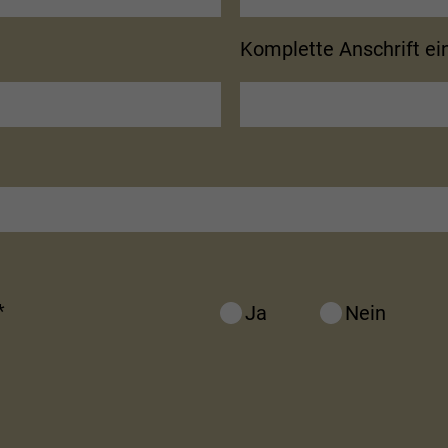
Komplette Anschrift e
*
Ja
Nein