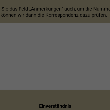
n Sie das Feld „Anmerkungen“ auch, um die Numme
 können wir dann die Korrespondenz dazu prüfen.
Einverständnis