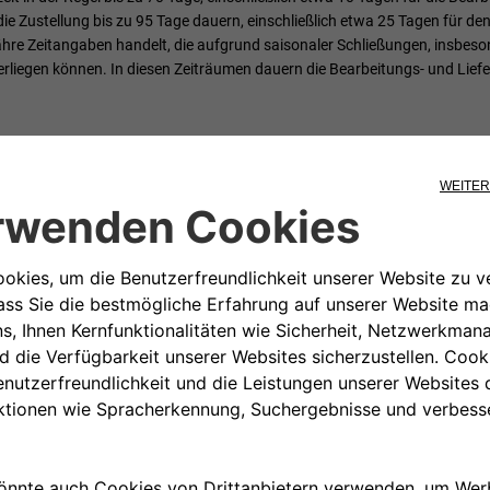
die Zustellung bis zu 95 Tage dauern, einschließlich etwa 25 Tagen für d
fähre Zeitangaben handelt, die aufgrund saisonaler Schließungen, insbes
iegen können. In diesen Zeiträumen dauern die Bearbeitungs- und Liefe
Füllen Sie das Formular mit Ihren Daten aus
 la country
any
hrgestell*