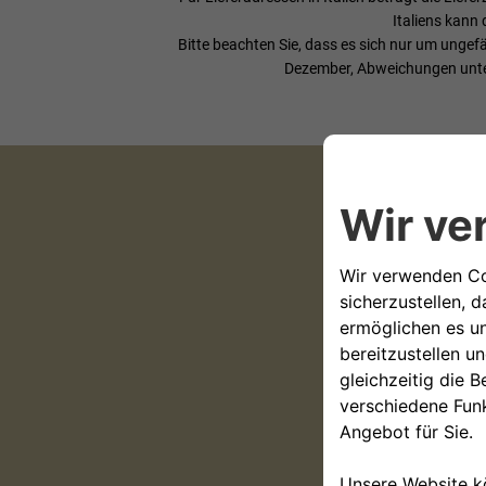
Italiens kann 
Bitte beachten Sie, dass es sich nur um unge
Dezember, Abweichungen unterl
Scegli
Germ
Vin/Fa