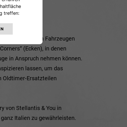
h dem Verkauf von Fahrzeugen
Corners“ (Ecken), in denen
euge in Anspruch nehmen können.
nspizieren lassen, um das
n Oldtimer-Ersatzteilen
ry von Stellantis & You in
ganz Italien zu gewährleisten.