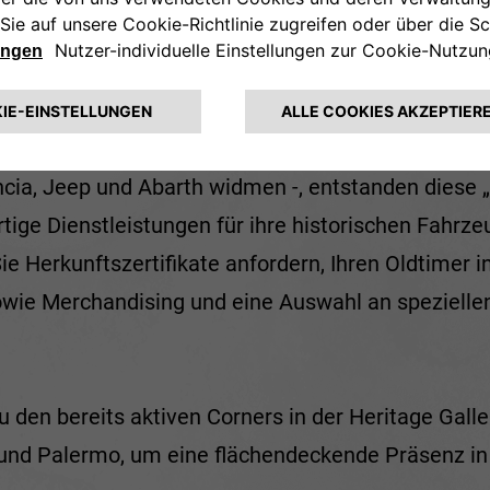
is&You - den konzerneigenen Autohäusern, die sic
cia, Jeep und Abarth widmen -, entstanden diese „
ige Dienstleistungen für ihre historischen Fahrz
e Herkunftszertifikate anfordern, Ihren Oldtimer i
sowie Merchandising und eine Auswahl an spezielle
zu den bereits aktiven Corners in der Heritage Galle
 und Palermo, um eine flächendeckende Präsenz in 