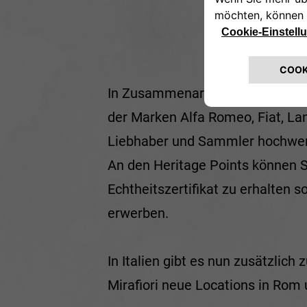
In Zusammenarbeit mit Stellant
der Marken Alfa Romeo, Fiat, Lan
Liebhaber und Sammler hochwert
An den Heritage Points können Si
Echtheitszertifikat zu erhalten 
erwerben.
In Italien gibt es nun zusätzlich 
Mirafiori neue Locations in Rom