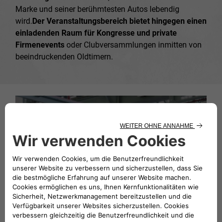
Marke und seiner berühmtesten Autos lebendig
wird.
Der Veranstaltungsbereich bietet hingegen einen
einladenden Raum für Kongresse und private
Firmenevents
oder Clubversammlungen inmitten von
beeindruckenden Oldtimern.
HERITAGE SAMMLUNG
ZEITLOSES ERBE
Eine Reise durch die Geschichte anhand
unserer Oldtimer