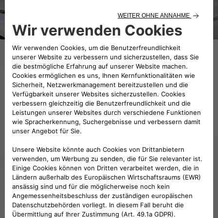
Das Museum befindet sich innerhalb des
früheren Bereichs der Verwaltungszentrale von
Alfa Romeo. Hier werden heute die
bedeutendsten Stücke der historischen
Sammlung des Brands ausgestellt.
Vom ersten Fahrzeug
A.L.F.A.
, dem
24 HP
aus
dem Jahr 1910, über die legendären Sieger der
Mille Miglia, wie dem
6C 1750 Gran Sport
und
dem
8C
; von den Stars der Formel 1, wie dem
Tipo 159 „Alfetta”
bis zu Champions der