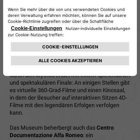
Markenweltmeisterschaft wie
33 TT 12
und
SC
12
.
Die Ausstellung ist in drei Teilbereiche
gegliedert, die die Werte der
DNA von Alfa
Romeo
widerspiegeln: Der Abschnitt „
Timeline
“
repräsentiert die industrielle Kontinuität, es
folgen „
Beauty
“ und „
Speed
“ mit suggestiven
Multimedia-Bereichen, die an die großen
Triumphe der Alfa-Historie erinnern. Die Reise
durch den Mythos endet mit einem spielerischen
und spektakulären Finale: An einigen Stellen gibt
es virtuelle 360-Grad-Filme und einen Kinosaal,
in dem der Besucher auf interaktiven Sitzen 4D-
Filme mit den legendären Erfolgen verfolgen
kann.
Das Museum beherbergt auch das
Centro
Documentazione Alfa Romeo
: ein