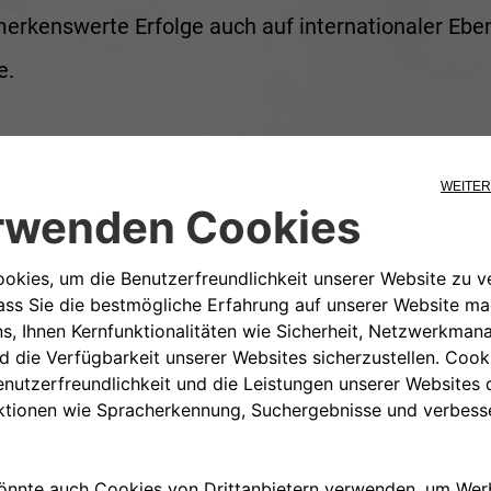
merkenswerte Erfolge auch auf internationaler Ebe
e.
lches Auto nur von einem hervorragenden Team gef
nd 40 Podiumsplätzen bei 79 bestrittenen Rallyes
kein geringerer als
Miki Biasion
rechts neben
Savi
tomobil- und Lifestyle-Journalistin, TV-Moderator
-Prototyp
Alfa Romeo 1900 Sport Spider
wurde von F
en und ausgehend von dem 1900er entwickelt. Er 
ach dem Krieg markierte. Der bereits ausgeklüge