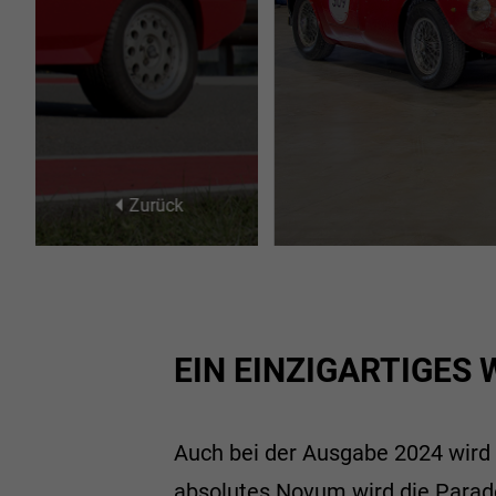
27
28
29
30
3
4
5
6
Zurück
EIN EINZIGARTIGE
Auch bei der Ausgabe 2024 wird 
absolutes Novum wird die Parade