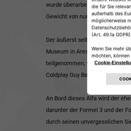
wurde überarbeitet und auf eine
Gewicht von nur 880 kg eine Hö
Der äußerst seltene Alfa Romeo 
Museum in Arese stammt, hat ber
teilgenommen, wobei am Steuer 
Coldplay Guy Berryman und der R
An Bord dieses Alfa wird der eh
darunter der Formel 3 und der For
durch seinen unvergesslichen Si