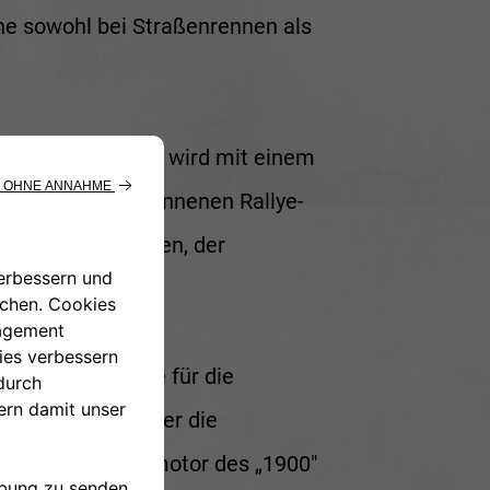
ne sowohl bei Straßenrennen als
ahren werden. So wird mit einem
 sowie zwei gewonnenen Rallye-
na Confaloni
sitzen, der
in und Autorin.
ranco Scaglione für die
war der Wagen, der die
lte Vierzylindermotor des „1900"