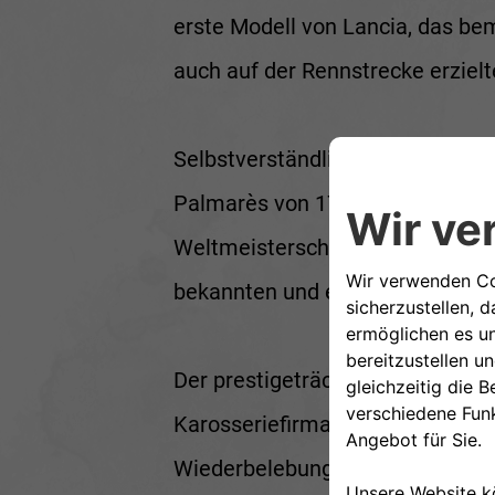
erste Modell von Lancia, das be
auch auf der Rennstrecke erzielt
Selbstverständlich kann ein so
Palmarès von 17 Rallye-Siegen u
Weltmeisterschaften mit Lancia 
bekannten und einflussreichen Au
Der prestigeträchtige Barchetta
Karosseriefirma Bertone entworf
Wiederbelebung von Alfa Romeo n