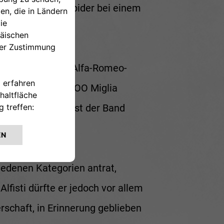
des 1900 Sport Spider bei einem
ung, der aus dem Alfa-Romeo-
er historischen 1OO Miglia
runter der Bassist der Band
hiedenen Kategorien antrat,
lfisti dürfte er jedoch vor allem
schaft, in Erinnerung geblieben