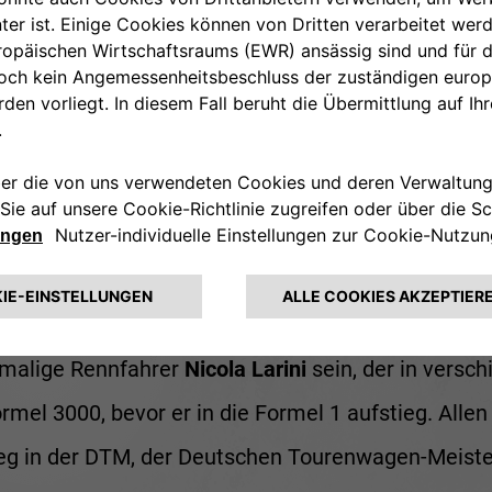
 Leistung von 138 PS gebracht, was dem Prototyp 
chstgeschwindigkeit von 220 km/h ermöglichte.
1900 Sport Spider der Stellantis Heritage-Samml
eits mehrfach an der Erinnerungsveranstaltung d
verschiedene bekannte Persönlichkeiten saßen, da
ennfahrer Derek Hill.
emalige Rennfahrer
Nicola Larini
sein, der in versc
mel 3000, bevor er in die Formel 1 aufstieg. Allen A
eg in der DTM, der Deutschen Tourenwagen-Meister