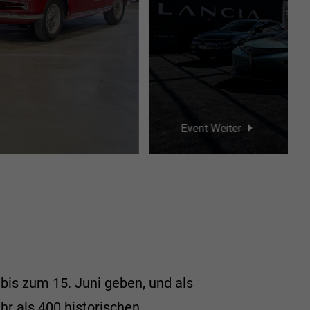
26
27
28
29
30
2
3
4
5
6
Event Weiter
bis zum 15. Juni geben, und als
r als 400 historischen