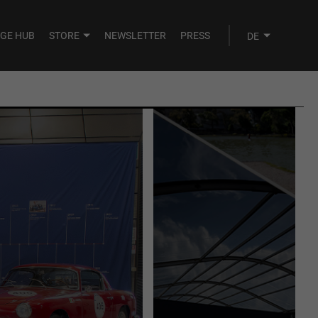
AGE HUB
STORE
NEWSLETTER
PRESS
AUGUST
SEPTEMBER
MI.
DO.
FR.
SA.
SO.
29
30
31
1
2
5
6
7
8
9
12
13
14
15
16
19
20
21
22
23