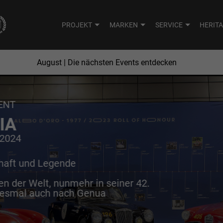
PROJEKT
MARKEN
SERVICE
HERIT
August
| Die nächsten Events entdecken
JUNI
JULI
ENT
GANCE
MO.
DI.
IA
i 2024
3
4
5
27
28
haft und Legende
10
11
12
3
4
antilly Arts &
n der Welt, nunmehr in seiner 42.
17
18
19
10
11
esmal auch nach Genua
24
25
26
17
18