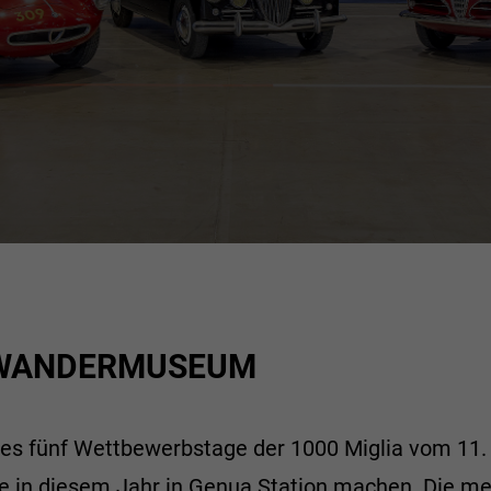
31
1
2
24
25
7
8
9
31
1
MEHR ERFAHREN
S WANDERMUSEUM
es fünf Wettbewerbstage der 1000 Miglia vom 11. 
 in diesem Jahr in Genua Station machen. Die meh