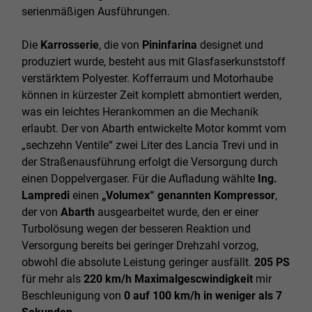
serienmäßigen Ausführungen.
Die
Karrosserie
, die von
Pininfarina
designet und
produziert wurde, besteht aus mit Glasfaserkunststoff
verstärktem Polyester. Kofferraum und Motorhaube
können in kürzester Zeit komplett abmontiert werden,
was ein leichtes Herankommen an die Mechanik
erlaubt. Der von Abarth entwickelte Motor kommt vom
„sechzehn Ventile“ zwei Liter des Lancia Trevi und in
der Straßenausführung erfolgt die Versorgung durch
einen Doppelvergaser. Für die Aufladung wählte
Ing.
Lampredi
einen
„Volumex“ genannten Kompressor
,
der von
Abarth
ausgearbeitet wurde, den er einer
Turbolösung wegen der besseren Reaktion und
Versorgung bereits bei geringer Drehzahl vorzog,
obwohl die absolute Leistung geringer ausfällt.
205 PS
für mehr als
220 km/h Maximalgescwindigkeit
mir
Beschleunigung von
0 auf 100 km/h in weniger als 7