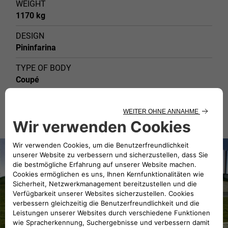
WEIGHT
1170 kg
DESIGN
Pininfarina
TYPE OF BODY
Coupé