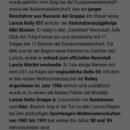
wurde gekrönt vom Sieg bei der Europameisterschaft
sowie der Italienmeisterschaft, den ein
junger
Rennfahrer aus Bassano del Grappa
am Steuer eines
Lancia Rally 037
einfuhr: der
fünfundzwanzigjährige
Miki Biasion
. Er stieg in den „Satelliten“-Rennstall Jolly
Club mit Totip-Farben ein und dominierte mit 11
Siegen bei 12 Rennen der Europameisterschaft. Für
Miki war es der Beginn einer Karriere im Zeichen des
Lancia, wobei er
schnell zum offiziellen Rennstall
Lancia Martini wechselte
: Er fuhr einige Rennen mit
dem 037, es folgte der
unglaubliche Delta S4
, mit dem
er den ersten Weltmeistersieg bei der
Ralley
Argentinien im Jahr 1986
einfuhr und schließlich
wurde er zu einem der besten Fahrer der Modelle
Lancia Delta Gruppe A
, zusammen mir
Kankkunen
und
Alén
. Biasion trug in der Tat zu den Lancia-Siegen
bei den großartigen
Sportwagen-Weltmeisterschaften
von 1987 bis 1991
bei, wobei die Jahre
'88 und '89
hervorzuheben sind.