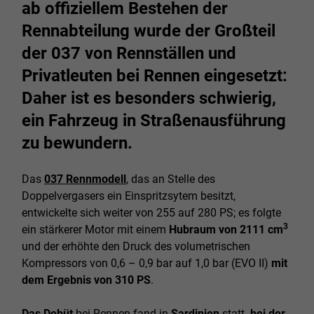
ab offiziellem Bestehen der
Rennabteilung wurde der Großteil
der 037 von Rennställen und
Privatleuten bei Rennen eingesetzt:
Daher ist es besonders schwierig,
ein Fahrzeug in Straßenausführung
zu bewundern.
Das
037 Rennmodell
, das an Stelle des
Doppelvergasers ein Einspritzsytem besitzt,
entwickelte sich weiter von 255 auf 280 PS; es folgte
3
ein stärkerer Motor mit einem
Hubraum von 2111 cm
und der erhöhte den Druck des volumetrischen
Kompressors von 0,6 – 0,9 bar auf 1,0 bar (EVO II)
mit
dem Ergebnis von 310 PS
.
Das Debüt
bei Rennen fand in
Sardinien
statt
, bei der