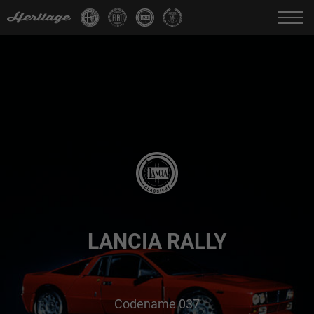
Change language:
IT
FR
EN
DE
LANCIA RALLY
Codename 037