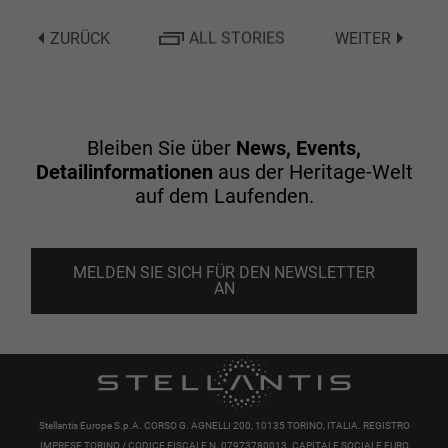
ZURÜCK
ALL STORIES
WEITER
Bleiben Sie über
News, Events,
Detailinformationen
aus der Heritage-Welt
auf dem Laufenden.
MELDEN SIE SICH FÜR DEN NEWSLETTER
AN
Stellantis Europe S.p.A. CORSO G. AGNELLI 200, 10135 TORINO, ITALIA. REGISTRO
IMPRESE TORINO / CODICE FISCALE N. 07973780013. CAPITALE SOCIALE EURO