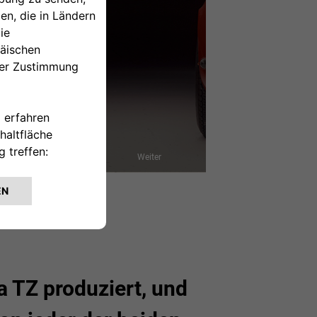
Weiter
 TZ produziert, und