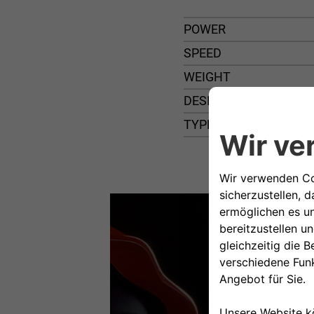
POWER
SPEED
WEIGHT
DESIGN
TYPE OF BODY