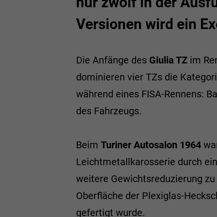
nur zwölf in der Ausf
Versionen wird ein E
Die Anfänge des
Giulia TZ
im Ren
dominieren vier TZs die Katego
während eines FISA-Rennens: Band
des Fahrzeugs.
Beim
Turiner Autosalon 1964
war
Leichtmetallkarosserie durch e
weitere Gewichtsreduzierung zu 
Oberfläche der Plexiglas-Hecksc
gefertigt wurde.