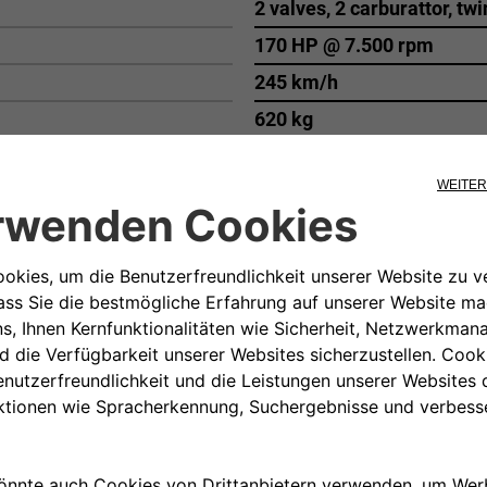
2 valves, 2 carburattor, tw
170 HP @ 7.500 rpm
245 km/h
620 kg
Zagato
Coupé