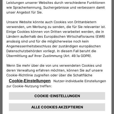
Modellstart der Giulia 1300
Das Alfa-Management war der Ansicht, dass der
bewährte Doppelnockenwellenmotor 1300 der Giulietta
t.i. zur Erweiterung des Angebots beitragen konnte,
wobei die Listen- und Betriebskosten etwas unter
denen des 1600 lagen. Die bis 1967 produzierte erste
Version der Giulia 1300 mit 80 PS und
Vierganggetriebe führte den
Kühlergrill mit nur zwei
Scheinwerfern
und ohne Stoßstangenhörner ein.
Goldplakette
1965 wurde die erste bedeutende Modellpflege nach
dem kurzlebigen Rennwagen T.I. Super durchgeführt.
Auf dem Genfer Autosalon präsentierte Alfa Romeo die
Giulia 1600 Super
, die die erste Limousine 1600 T.I.
flankiert: Das Fahrzeug war innen und außen eleganter
gestaltet, verfügte über etwas mehr Chrom, stärker