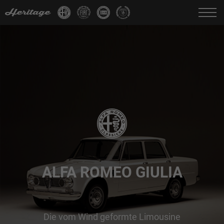
Change language:
IT
FR
EN
DE
ALFA ROMEO GIULIA
Die vom Wind geformte Limousine