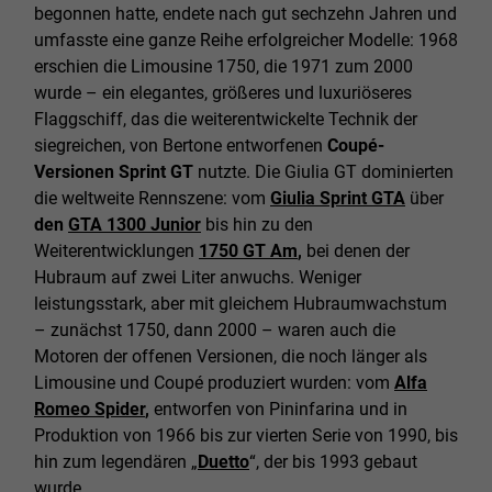
begonnen hatte, endete nach gut sechzehn Jahren und
umfasste eine ganze Reihe erfolgreicher Modelle: 1968
erschien die Limousine 1750, die 1971 zum 2000
wurde – ein elegantes, größeres und luxuriöseres
Flaggschiff, das die weiterentwickelte Technik der
siegreichen, von Bertone entworfenen
Coupé-
Versionen Sprint GT
nutzte. Die Giulia GT dominierten
die weltweite Rennszene: vom
Giulia Sprint GTA
über
den
GTA 1300 Junior
bis hin zu den
Weiterentwicklungen
1750 GT Am
,
bei denen der
Hubraum auf zwei Liter anwuchs. Weniger
leistungsstark, aber mit gleichem Hubraumwachstum
– zunächst 1750, dann 2000 – waren auch die
Motoren der offenen Versionen, die noch länger als
Limousine und Coupé produziert wurden: vom
Alfa
Romeo Spider
,
entworfen von Pininfarina und in
Produktion von 1966 bis zur vierten Serie von 1990, bis
hin zum legendären „
Duetto
“, der bis 1993 gebaut
wurde.