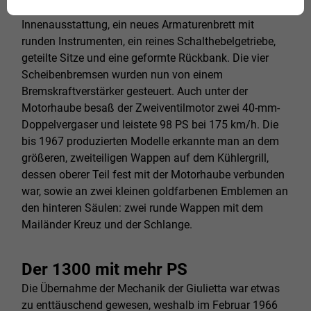
hervortretende Rückleuchten, eine hochwertigere
Innenausstattung, ein neues Armaturenbrett mit
runden Instrumenten, ein reines Schalthebelgetriebe,
geteilte Sitze und eine geformte Rückbank. Die vier
Scheibenbremsen wurden nun von einem
Bremskraftverstärker gesteuert. Auch unter der
Motorhaube besaß der Zweiventilmotor zwei 40-mm-
Doppelvergaser und leistete 98 PS bei 175 km/h. Die
bis 1967 produzierten Modelle erkannte man an dem
größeren, zweiteiligen Wappen auf dem Kühlergrill,
dessen oberer Teil fest mit der Motorhaube verbunden
war, sowie an zwei kleinen goldfarbenen Emblemen an
den hinteren Säulen: zwei runde Wappen mit dem
Mailänder Kreuz und der Schlange.
Der 1300 mit mehr PS
Die Übernahme der Mechanik der Giulietta war etwas
zu enttäuschend gewesen, weshalb im Februar 1966