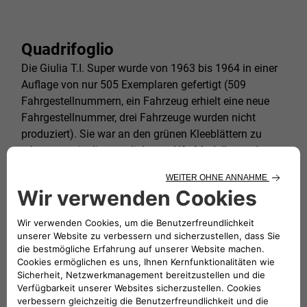
Quadrifoglio
Die Giulia T.I. Super wurde von 1963 bis 1964 in einer
Auflage von nur 505 Exemplaren gefertigt (509
Fahrgestellnummern, ein Fahrzeug erhielt eine neue
Fahrgestellnummer, drei Fahrzeuge wurden nicht
produziert). Sie war an den grünen Kleeblättern zu
erkennen, wie die sportlichsten Alfa-Modelle, an der
weißen Lackierung (mit Ausnahme von drei
Fahrzeugen in Graphitgrau und zwei in Polizei-Grau-
Grün), ohne Stoßstangenverkleidungen und vor allem
daran, dass die beiden mittleren Scheinwerfer durch
Metallgitter ersetzt waren, die wie die Scheinwerfer
gewölbt waren und dazu dienten, den Luftstrom in den
Motorraum zu erhöhen – sowohl für die Ansaugung
als auch für die allgemeine Kühlung.