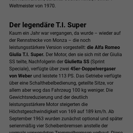
Weltmeister von 1970.
Der legendäre T.I. Super
Kaum ein Jahr war vergangen, da wurde – wieder auf
der Rennstrecke von Monza – die noch
leistungsstärkere Version vorgestellt:
die Alfa Romeo
Giulia T.I. Super.
Der Motor, den sie sich mit der Giulia
SS teilte, Nachfolgerin der
Giulietta SS
(Sprint
Speciale), verfügte über zwei
45er-Doppelvergaser
von Weber
und leistete 113 PS. Das Getriebe verfügte
über eine Schalthebelbedienung, geteilte Sitze, vor
allem aber wog das Fahrzeug 100 kg weniger. Die
Gewichtsreduzierung und der deutlich
leistungsstärkere Motor steigerten die
Höchstgeschwindigkeit von 169 auf 189 km/h. Ab
September 1963 wurden zunächst optional und später
serienmäßig vier Scheibenbremsen anstelle der
vormals verwendeten Trommelbremsen verbaut. Diese