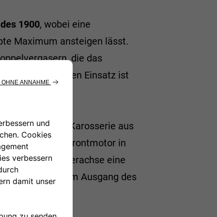
 des 1900
, wobei eine
ubte Maximum ansteigen lässt.
Doppelvergasern, die das
ifisch sportlichen Einsatz ist
stattet.
leidet von einer Karosserie aus
r 1900er-Serie: Frontmotor in
rend an der Hinterachse eine
 Trommelbremsen am Ausgang des