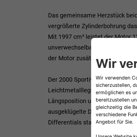
Das gemeinsame Herzstück beide
vergrößerte Zylinderbohrung das
Mit 1997 cm³ leistet der Motor 
unverwechselbare Kopfstück mit d
der Motor zusätzlich mit einem
Der 2000 Sportiva entsteht mit e
Leichtmetalllegierung, während d
Längsposition und Hinterradantr
ausgeklügelte De Dion-Brücke m
Differentials statt in der Nähe