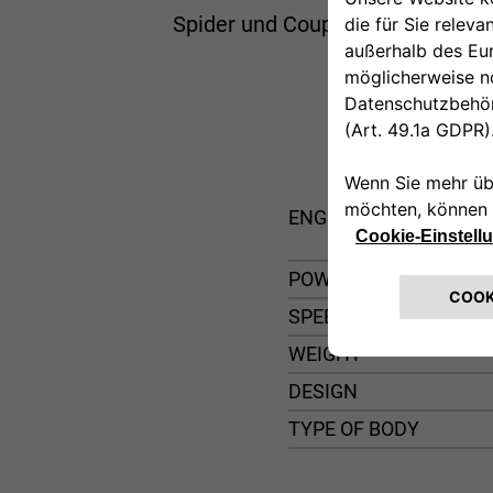
Spider und Coupé, auch wenn sie 
ENGINE
POWER
SPEED
WEIGHT
DESIGN
TYPE OF BODY