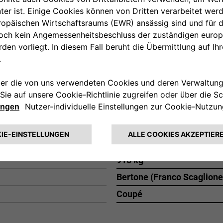
sich die Mechanik teilten, sind äußerlich sehr unte
ALFA ROMEO 2000 SPORTIVA - 1954
Inline-4, front, longitudin
two double body carb., 19
138 HP @ 6500 rpm
220 km/h
915 kg
Bertone (Franco Scaglione
Coupé