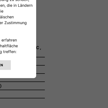
rschiedlich.
al, dry-sumped, DOHC ,
97 cm³
)