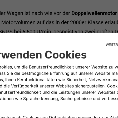
r Wagen ist nach wie vor der
Doppelwellenmotor
 Motorvolumen auf das in der 2000er Klasse erla
136 PS bei 6.500 U/min, gespeist von zwei großen 
er doppelten Nockenwelle flankieren. Für den spez
 ausgeklügelten Trockensumpfschmiersystem ausge
inem raffinierten Stahlblech-Gitterrohrrahmen, bek
as technische Layout das gleiche bleibt wie bei de
ieb. Die Aufhängungen sind vorne unabhängig, wäh
it Watt-Parallelogramm montiert ist, wobei die
 der Radnaben angebracht werden.