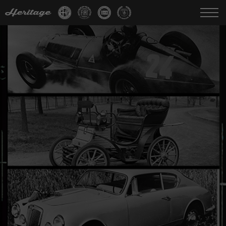
Change language:
IT
FR
EN
DE