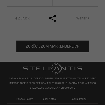
Zurück
Weiter
Facebook
Twitter
ZURÜCK ZUM MARKENBEREICH
Stellantis Europe S.p.A. CORSO G. AGNELLI 200, 10135 TORINO, ITALIA. REGISTRO
IMPRESE TORINO / CODICE FISCALE N. 07973780013. CAPITALE SOCIALE EURO
850.000.000 I.V. SOCIETÀ A UNICO SOCIO
Privacy Policy
Legal Notes
Cookie Policy