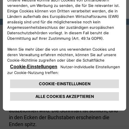
1907
Das erste Markenzeichen der Geschichte Lancia
– präsentiert im Jahr 1907 – ist sehr einfach und
essenziell. Der
ist in großer
Name „Lancia“
Blockschrift in Weiß geschrieben und befindet
sich auf eckigem und dunklen Hintergrund. Die
einzige Besonderheit des Logos ist das L,
deutlich größer und leicht versetzt: ein
Stilelement, welches das Logo jahrzehntelang
auszeichnen wird. Die Schriftart ist schlicht, und
in den Ecken der Buchstaben erscheinen die
Enden spitz.