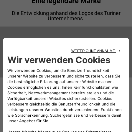
Eine legendäre Marke
Die Entwicklung anhand des Logos des Turiner
Unternehmens.
1907
Lancia, ein Auto mit dem Großbuchstaben
L