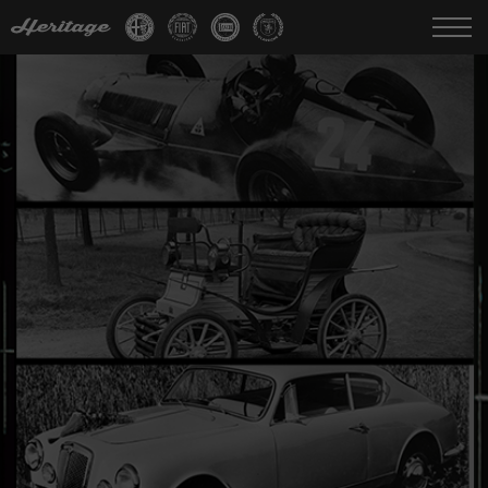
Change language:
IT
FR
EN
DE