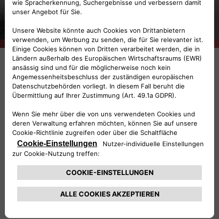
Erste A.L.F.A-Werbung
(1910)
Im Jahr 1906 wurde in Neapel die
Società
, gegründet, die aus
Italiana Automobili Darracq
der Londoner Tochtergesellschaft des damals
bekanntesten und erfolgreichsten französischen
Automobilherstellers hervorging.
Da ein gut ausgestatteter Standort unabdinglich
war, war das Unternehmen gezwungen, seinen
Räumlichkeiten nach Mailand, nach
, zu
Portello
verlegen. Der kommerzielle Erfolg bleibt jedoch