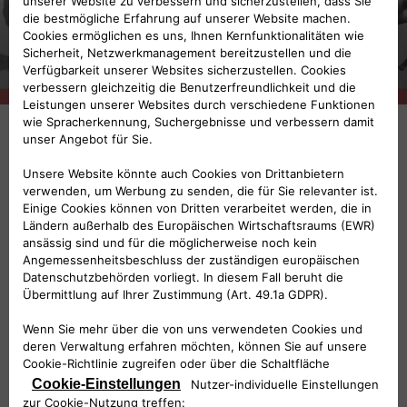
Giuseppe Merosi neben einem Motor aus dem Hause Bianchi
(1906)
Die Anfänge der Marke ALFA werden
unbestritten von den drei Hauptfiguren aus der
Geschichte des Mailänder Automobilhauses
bestimmt: einem Designer, einem Unternehmer
und einem Rennfahrer.
Der aus Piacenza stammende Designer
konnte auf einen
Giuseppe Merosi
beeindruckenden Lebenslauf verweisen: er