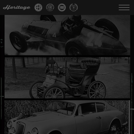
Change language:
IT
FR
EN
DE