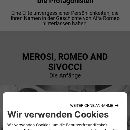
Die Protagonisten
Eine Elite unvergesslicher Persönlichkeiten, die
Ihren Namen in der Geschichte von Alfa Romeo
hinterlassen haben.
MEROSI, ROMEO AND
SIVOCCI
Die Anfänge