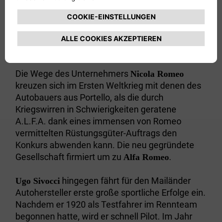
hatte bereits bei Fiat, Lentz und Bianchi
gearbeitet, nun wird er technischer Direktor und
Werkstattleiter für die Projekte der Anonima
Lombarda Fabbrica Automobili. Aus seiner
Feder stammt der
.
ALFA 24 HP
Die Wege des Unternehmers
Nicola Romeo
kreuzen sich im Ersten Weltkrieg mit denen des
Autobauers aus Portello, als die durch
Kriegswirren in Schwierigkeiten geratene
A.L.F.A. dank eines immensen von Romeo
vermittelten Rüstungsgüter-Auftrags den
Konkurs abwenden kann. Die neu gegründete
Gesellschaft firmiert um zu
.
Alfa Romeo
hingegen fährt für den Mailänder
Ugo Sivocci
Autohersteller erste große sportliche Erfolge ein.
Nachdem er 1920 als Testfahrer im Rennteam
begonnen hatte, wird er schnell Pilot. Im Jahr