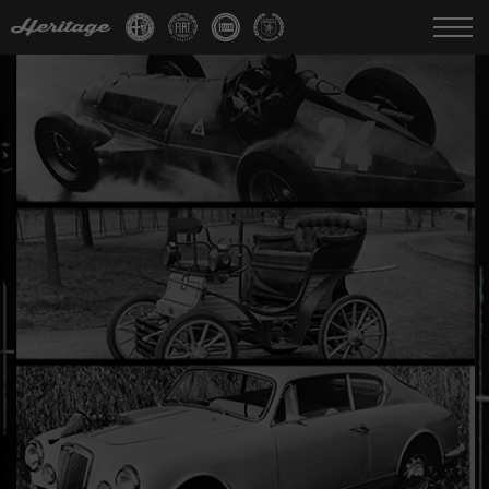
Change language:
IT
FR
EN
DE