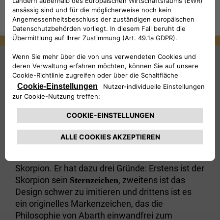
1949
steht unter dem Zeichen des Skorpions -
Abarth
seit 1949 ist der
nicht mehr aus der
Skorpion
Geschichte der Marke wegzudenken.
Als Wahrzeichen für das neugegründete
Unternehmen wählt Carlo Abarth einen
Skorpion. Er hat dazu drei Gründe: Erstens ist der
Skorpion sein
, zweitens ist das
Sternzeichen
Design schwer zu imitieren und drittens ist es
ein originelles Markenzeichen, das die
Philosophie von Abarth einwandfrei zum