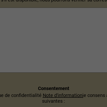
Consentement
ue de confidentialité
Note d'information
je consens 
suivantes :