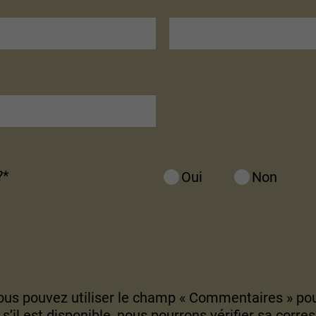
?*
Oui
Non
us pouvez utiliser le champ « Commentaires » pou
: s’il est disponible, nous pourrons vérifier sa corr