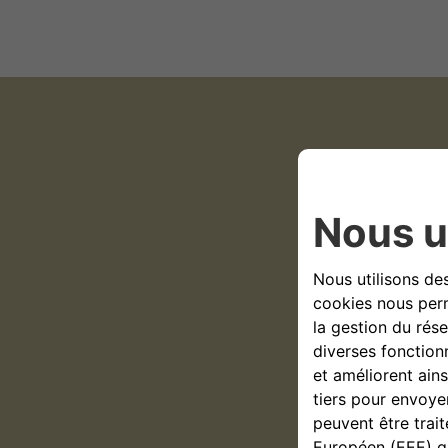
Choisi
Fran
Vin/Ch