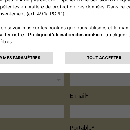
e
Prénom*
E-mail*
Portable*