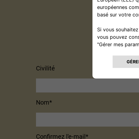
Modèl
Civilité
Nom*
Confirmez l'e-mail*