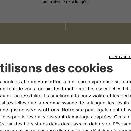
pourraient être rallongés.
REMPLISSEZ LE FORMULAIRE CI-DESSOUS
ssez votre pays
ce
âssis*