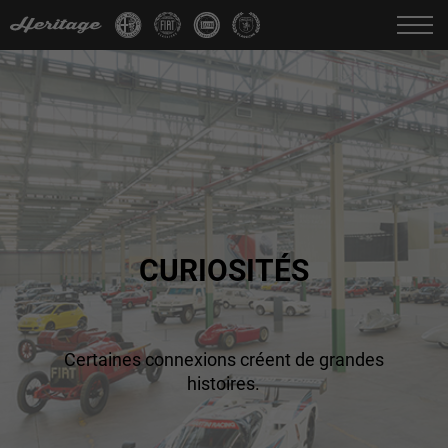
Change language:
IT
FR
EN
DE
CURIOSITÉS
Certaines connexions créent de grandes
histoires.