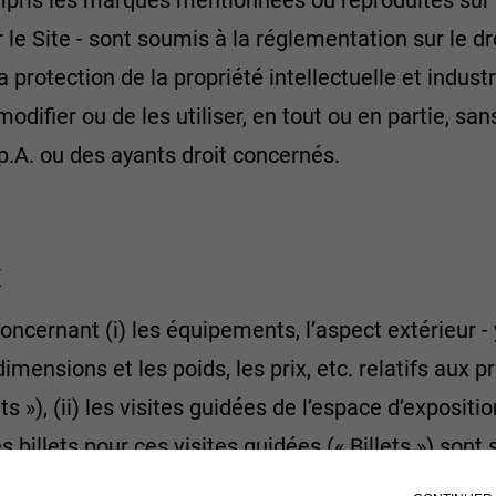
mpris les marques mentionnées ou reproduites sur le
 le Site - sont soumis à la réglementation sur le dr
protection de la propriété intellectuelle et industri
 modifier ou de les utiliser, en tout ou en partie, s
p.A. ou des ayants droit concernés.
x
oncernant (i) les équipements, l’aspect extérieur -
imensions et les poids, les prix, etc. relatifs aux 
»), (ii) les visites guidées de l’espace d’exposition
s billets pour ces visites guidées (« Billets ») son
p.A. pourra, à tout moment, à sa seule discrétion,