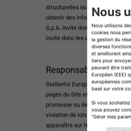
structurelles ou formelles aux Pr
obtenir des informations actualisé
S.p.A. invite donc les utilisateurs
invite donc les utilisateurs à con
Responsabilités
Stellantis Europe S.p.A. n’assum
pages du Site et dans tous les au
promesse ou de garantie implicit
violation de lois ou de brevets 
apparaître sur le Site. Par conséq