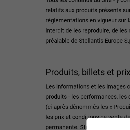
Tous les contenus du Site - y co
relatifs aux produits présents sur
réglementations en vigueur sur la 
interdit de les reproduire, de les
préalable de Stellantis Europe S.
Produits, billets et pri
Les informations et les images c
produits - les performances, les d
(ci-après dénommés les « Produits 
les prix et conditions de vente de
permanente. Stellantis Europe S.