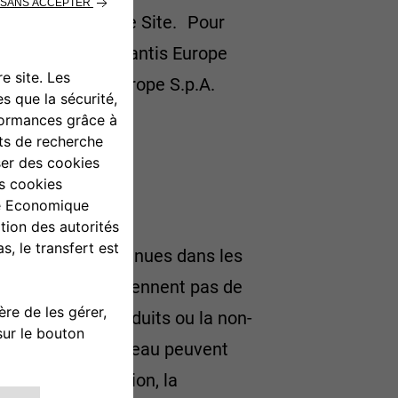
 présentées sur le Site. Pour
isés au Site, Stellantis Europe
lets, Stellantis Europe S.p.A.
 indications contenues dans les
 dernières ne contiennent pas de
nes fins des Produits ou la non-
utres sites du Réseau peuvent
sur la configuration, la