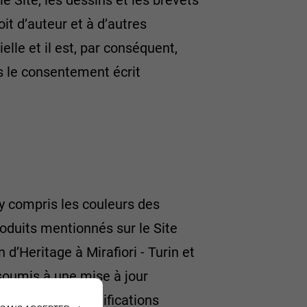
 Site, les dessins et les brevets
oit d’auteur et à d’autres
elle et il est, par conséquent,
ans le consentement écrit
 y compris les couleurs des
produits mentionnés sur le Site
 d’Heritage à Mirafiori - Turin et
t soumis à une mise à jour
 apporter des modifications