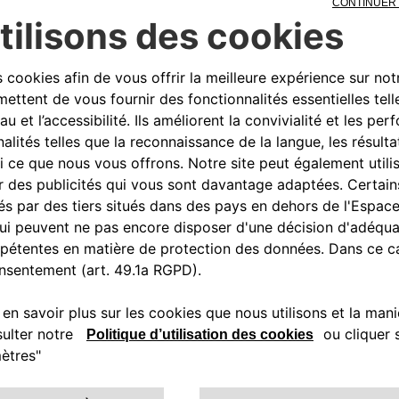
oduits et/ou aux informations relatives aux Billets
es et ponctuelles (i) sur les Produits et les prix v
 à contacter l’organisme Heritage, et (ii) sur les Bil
tacter le site d’exposition Heritage HUB – Mirafiori.
e aucune responsabilité quant aux informations et
tres sites Internet liés au Site. En particulier, ces
e concernant la composition, la conformité à certai
par les Produits eux-mêmes. Certains liens vers d’a
uent, Stellantis Europe S.p.A. n’a aucune influence 