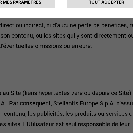
e contenu des pages liées au Site et ne garantit pas l
informations qui y figurent. La société Stellantis E
ct ou indirect, ni d’aucune perte de bénéfices, rés
 et son contenu, ou les sites qui y sont directement o
d’éventuelles omissions ou erreurs.
s au Site (liens hypertextes vers ou depuis ce Site)
p.A.. Par conséquent, Stellantis Europe S.p.A. n’a
eur contenu, les publicités, les produits ou services 
es sites. L’Utilisateur est seul responsable de leur u