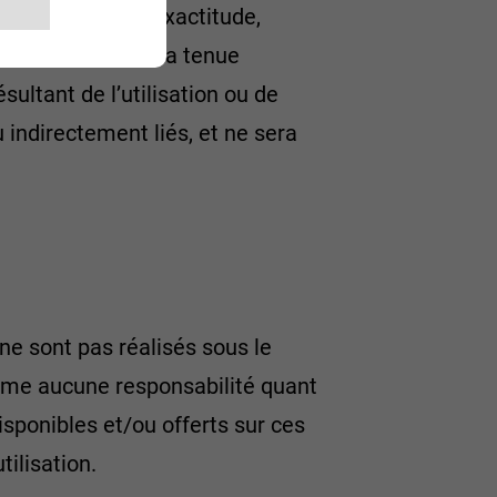
’actualisation, l’exactitude,
urope S.p.A. ne sera tenue
ultant de l’utilisation ou de
u indirectement liés, et ne sera
 ne sont pas réalisés sous le
ssume aucune responsabilité quant
disponibles et/ou offerts sur ces
tilisation.