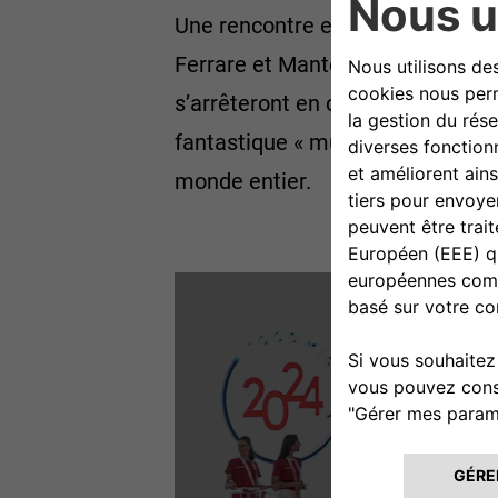
Une rencontre entre le passé et 
Ferrare et Mantoue, puis par le l
s’arrêteront en centre-ville pour
fantastique « musée itinérant » et
monde entier.