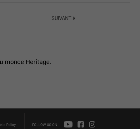
SUIVANT
u monde Heritage.
kie Policy
FOLLOW US ON