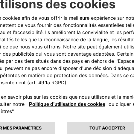
le futur nous attend pour cette dernière étape. De
ac de Garde, Valtenesi et Salò, avant le grand final
 la remise des prix sur la Piazza della Loggia, une 
 de respirer l’esprit et l’histoire de cette reconstit