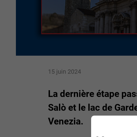
15 juin 2024
La dernière étape pas
Salò et le lac de Gard
Venezia.