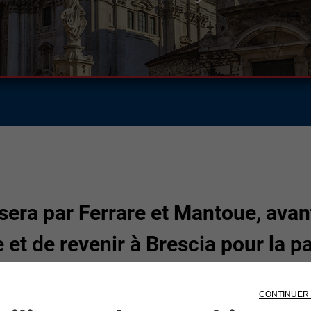
sera par Ferrare et Mantoue, avant
e et de revenir à Brescia pour la p