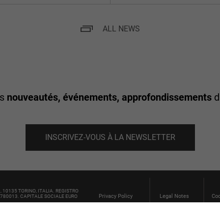
ALL NEWS
es
nouveautés, événements, approfondissements
d
INSCRIVEZ-VOUS À LA NEWSLETTER
00, 10135 TORINO, ITALIA. REGISTRO
Privacy Policy
Legal Notes
Coo
3780013. CAPITALE SOCIALE EURO