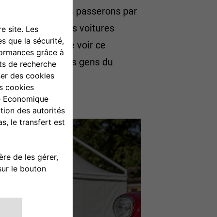
puis Bologne, nous passerons par
 Viale Venezia. Les voitures
occasion unique de voir ce
ution qui attire des gens du