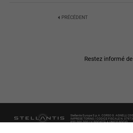
PRÉCÉDENT
Restez informé d
Stellantis Europe S.p.A. CORSO G. AGNELLI 2
IMPRESE TORINO / CODICE FISCALE N. 0797
850.000.000 I.V. SOCIETÀ A UNICO SOCIO