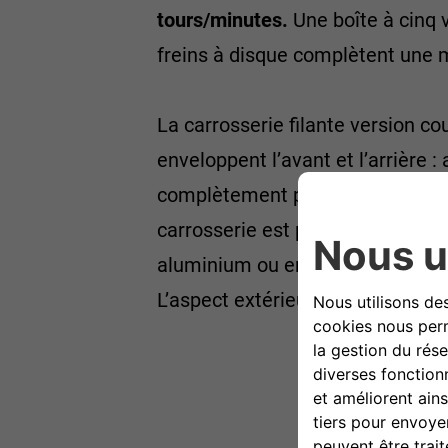
tours/minutes.
Une boîte à cinq 
freins à disque complètent une 
La carrosserie filante version co
enveloppent l’avant et l’arrière 
complètement pour des interventi
carrosserie est principalement co
aluminium ou en tôle d’acier. L
L’aspect extérieur du coupé n’évo