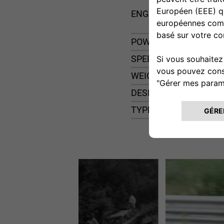
ENGINE
POWER
SPEED
WEIGHT
DESIGN
TYPE OF BODY