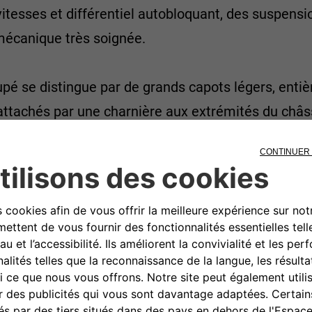
vitesses et différentiel autobloquant, des suspens
mécanique très soignée.
upé se distingue par de grands capots légers, entiè
: attachés par une charnière aux extrémités du châss
ons plus rapides sur les organes mécaniques et la 
nstruite en résine de polyester renforcée, seules 
e coupé pèse au total seulement 655 kg, pour une 
que pas du tout les versions berline et coupé de la 
FIAT ABARTH OT 1300 - 1965