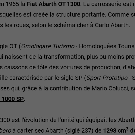
en 1965 la
Fiat Abarth OT 1300
. La carrosserie est 
quelles est créée la structure portante. Comme sur 
ès les roues, selon le schéma cher à Carlo Abarth.
gle OT (
Omologate
Turismo
- Homologuées Tourisme
i naissent de la transformation, plus ou moins prof
es caissons de tôle des voitures de production, d’abo
le caractérisée par le sigle SP (
Sport
Prototipo
- 
es qui, grâce à la contribution de Mario Colucci, s
h 1000 SP
.
00 est l’évolution de l’unité qui équipait les Abar
3
bero
à carter sec Abarth (siglé 237) de
1298
cm
dé