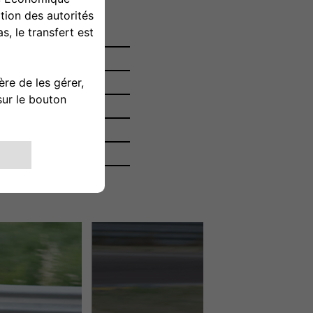
ongitudinal, DOHC, 2
. 1298 cm³