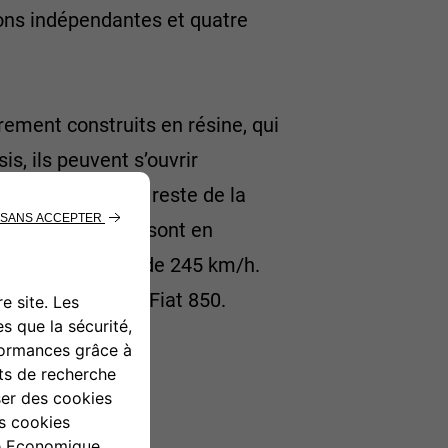
ions indépendantes et quatre
rement construits en résine, qui
is, ils peuvent s’ouvrir
partie cycle. Le reste de la
certaines parties sont en
vitesse maximale de 245 km/h.
« donneuse », la Fiat 850.