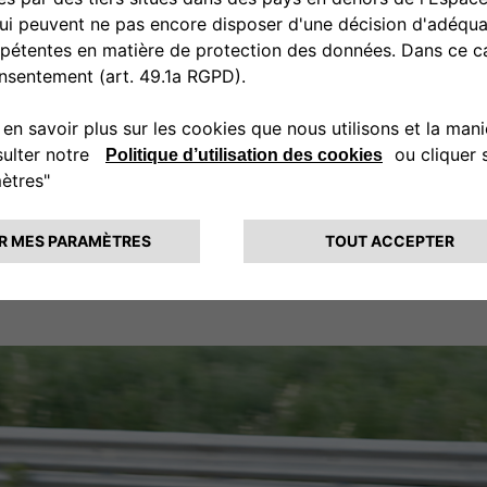
4 cylinders in line, rear, l
twin-choke Weber 45 carb
147 HP @ 8800 rpm
245 km/h
655 kg
Abarth
Coupé