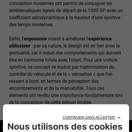
conception modernes ont permis de conjuguer les
emblématiques lignes de départ de la 1000 SP avec un
coefficient aérodynamique à la hauteur d’une sportive
des temps modernes.
Enfin, l’
ergonomie
visant à améliorer l’
expérience
utilisateur
: par sa nature, le design est en lien avec la
gestualité, car il induit des comportements qui doivent
être en harmonie totale avec l’objet. Pour une voiture
sportive, ce concept se traduit par l’optimisation du
contrôle du véhicule et de la « sensation » que l’on
ressent à bord, en termes de perception des
encombrements et de la maniabilité. Tous ces
éléments ont revêtu une importance fondamentale lors
de la conception de cette édition limitée.