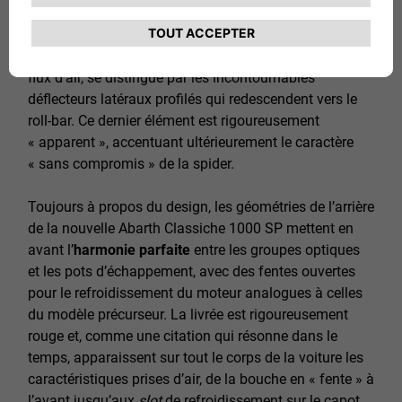
souligner la position des roues, reprend le schéma de
la spider à moteur central. Le
vitrage
du cockpit, qui
protège également les pilotes plus grands contre les
flux d’air, se distingue par les incontournables
déflecteurs latéraux profilés qui redescendent vers le
roll-bar. Ce dernier élément est rigoureusement
« apparent », accentuant ultérieurement le caractère
« sans compromis » de la spider.
Toujours à propos du design, les géométries de l’arrière
de la nouvelle Abarth Classiche 1000 SP mettent en
avant l’
harmonie parfaite
entre les groupes optiques
et les pots d’échappement, avec des fentes ouvertes
pour le refroidissement du moteur analogues à celles
du modèle précurseur. La livrée est rigoureusement
rouge et, comme une citation qui résonne dans le
temps, apparaissent sur tout le corps de la voiture les
caractéristiques prises d’air, de la bouche en « fente » à
l’avant jusqu’aux
slot
de refroidissement sur le capot