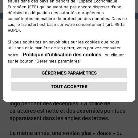
1907
Le premier logotype de l'histoire de Lancia -
présenté en 1907 - est très simple et essentiel.
Le
est écrit en blanc et en
nom « Lancia »
majuscules, et se loge dans un fond
rectangulaire foncé. Le seul détail du logo est le
L, considérablement plus grand et légèrement
décalé : un élément stylistique qui distinguera le
logo pendant des décennies. La police de
caractères est nette et des extrémités pointues
apparaissent dans les angles des lettres.
La même année, une
du
version plus « douce »