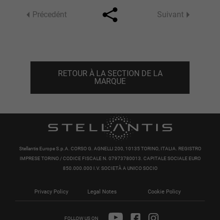
Précedént
Suivant
Facebook
Twitter
RETOUR À LA SECTION DE LA
MARQUE
Stellantis Europe S.p.A. CORSO G. AGNELLI 200, 10135 TORINO, ITALIA. REGISTRO
IMPRESE TORINO / CODICE FISCALE N. 07973780013. CAPITALE SOCIALE EURO
850.000.000 I.V. SOCIETÀ A UNICO SOCIO
Privacy Policy
Legal Notes
Cookie Policy
FOLLOW US ON