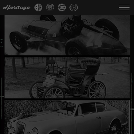
Change language:
IT
FR
EN
DE